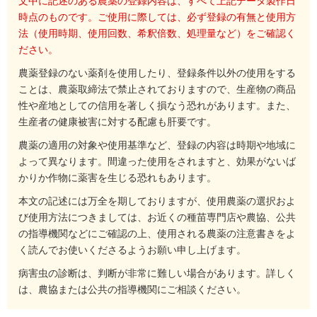
文中に記述のある農薬の登録内容は、すべて上記データ製作日
時点のものです。ご使用に際しては、必ず登録の有無と使用方
法（使用時期、使用回数、希釈倍数、処理量など）をご確認く
ださい。
農薬登録のない薬剤を使用したり、登録条件以外の使用をする
ことは、農薬取締法で禁止されておりますので、生産物の商品
性や産地としての信用を著しく損なう恐れがあります。また、
生産者の健康被害に対する配慮も肝要です。
農薬の適用の対象や使用基準など、登録の内容は時期や地域に
よって異なります。間違った使用をされますと、効果がないば
かりか作物に薬害を生じる恐れもあります。
本文の記述には万全を期しておりますが、使用農薬の選択およ
び使用方法につきましては、お近くの種苗専門店や農協、公共
の指導機関などにご確認の上、使用される農薬の注意書きをよ
く読んでお使いくださるようお願い申し上げます。
病害虫の診断は、判断が非常に難しい場合があります。詳しく
は、農協または公共の指導機関にご相談ください。