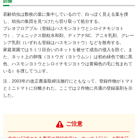
防除
若齢幼虫は数枚の葉に集中しているので、白っぽく見える葉を捜
し、幼虫の集団を見つけたら切り取って処分する。
プレオフロアブル（登録はハスモンヨトウとシロイチモジヨト
ウ）、フェニックス顆粒水和剤、ディアナSC、アニキ乳剤、グレー
シア乳剤（いずれも登録はハスモンヨトウ）などを散布する。
家庭菜園では５ミリ目合いのネットを被せて成虫の侵入を防ぐ。ま
た、ネット上の卵塊（ヨトウガ（ヨトウムシ）は初め緑色で後に黒
色、ハスモンヨトウとシロイチモジヨトウは黄褐色の毛に包まれて
いる）を捜してつぶす。
注．2003年の改正農薬取締法施行にともなって、登録作物がトマト
とミニトマトに分離された。ここでは２作物に共通の登録薬剤を示
した。
ご注意