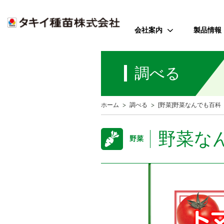
会社案内
製品情報
ご挨拶
野菜
調べる
会社のミッション
花
会社概要
芝・緑化・
公
ホーム
調べる
[野菜]野菜なんでも百科
歴史・沿革
農園芸資
事業所案内
野菜な
野菜
アクセス
受賞歴