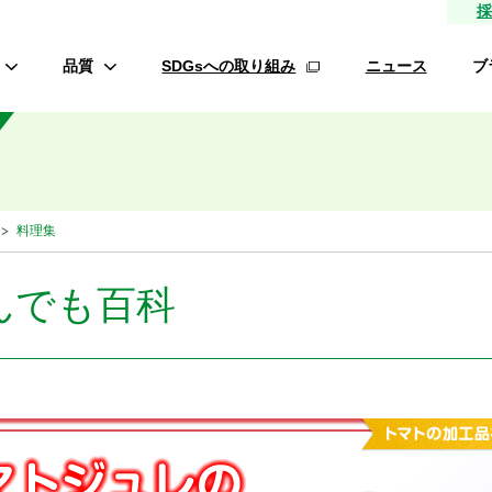
採
品質
SDGsへの取り組み
ニュース
ブ
高品質種子
研究農場/品種開発
フ
緑肥
的研究費の管理体制について
料理集
材
生産/種子生産
サン
商品管理
んでも百科
品質管理/品質検査
オ
ロメイ