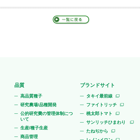
品質
ブランドサイト
高品質種子
タキイ最前線
研究農場/品種開発
ファイトリッチ
公的研究費の管理体制につ
桃太郎トマト
いて
サンリッチひまわり
生産/種子生産
たねぢから
商品管理
レノンメロン