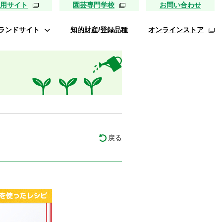
用サイト
園芸専門学校
お問い合わせ
ランドサイト
知的財産/登録品種
オンラインストア
タキイ最前線
ァイトリッチ
桃太郎トマト
リッチひまわり
たねぢから
戻る
レノンメロン
キソパワー５
ンレタス ロマリア
UETE