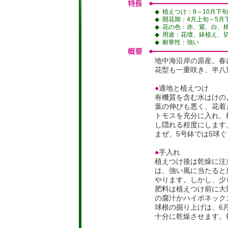
◆
植えつけ：9～10月下旬
◆
開花期：4月上旬～5月
◆
花の色：赤、紫、白、
◆
用途：花壇、鉢植え、
◆
耐寒性：強い
地中海沿岸の原産。春
花型も一重咲き、半八
●
適地と植えつけ
有機質を含む水はけの
葉の伸びも悪く、花着
トモスを充分に入れ、株
し隠れる程度にします
まぜ、5号鉢では5球
●
手入れ
植えつけ後は乾燥に注
は、強い風に当たると
やります。しかし、少
肥料は植えつけ前に大
の腐汁かハイポネック
球根の掘り上げは、6
十分に乾燥させます。