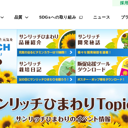
採
品質
SDGsへの取り組み
ニュース
ブ
高品質種子
タ
研究農場/品種開発
フ
緑肥
的研究費の管理体制について
桃
材
生産/種子生産
サン
商品管理
品質管理/品質検査
レ
オ
ロメイン