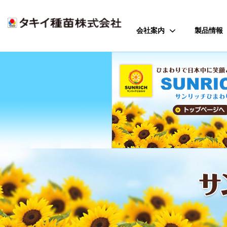
会社案内
製品情報
ご挨拶
野菜
会社のミッション
花
会社概要
芝・緑化・
公
歴史・沿革
農園芸資
事業所案内
アクセス
受賞歴