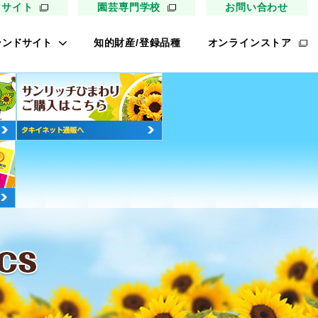
用サイト
園芸専門学校
お問い合わせ
ランドサイト
知的財産/登録品種
オンラインストア
キイ最前線
ァイトリッチ
太郎トマト
リッチひまわり
たねぢから
ノンメロン
キソパワー５
レタス ロマリア
UETE