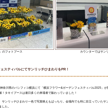
」のフォトブース
カウンターではサン
フェスティバルにてサンリッチひまわりをPR！
、神奈川県のパシフィコ横浜にて「横浜フラワー&ガーデンフェスティバル2025」
催！タキイブースは連日多くの来場者で賑わっていました！
、サンリッチひまわり一色で写真映えもばっちり。会場内でも特に目立っていたサ
ました。