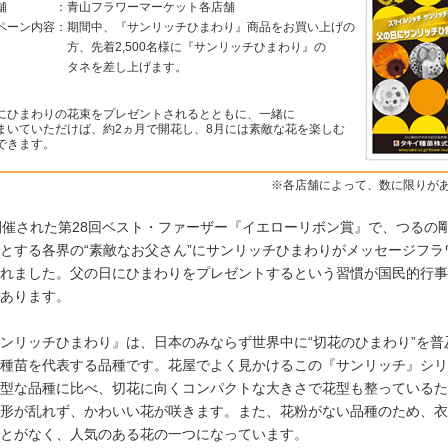
舗
：
青山フラワーマーケット各店舗
ペーン内容
：
期間中、『サンリッチひまわり』商品をお買い上げの
方、先着2,500名様に『サンリッチひまわり』の
タネを差し上げます。
にひまわりの花束をプレゼントされるとともに、一緒に
まいていただけば、約2ヵ月で開花し、8月には素敵な花を楽しむ
できます。
※各店舗によって、数に限りが
開催された第28回ベスト・ファーザー『イエローリボン賞』で、つるの
とする各界の“素敵なお父さん”にサンリッチひまわりがメッセージフラ
れました。父の日にひまわりをプレゼントするという習慣が国民的行事
あります。
ンリッチひまわり』は、日本のみならず世界中に“切花のひまわり”を普
種苗を代表する品種です。花屋でよく見かけるこの『サンリッチ』シリ
型な品種に比べ、切花に向くコンパクトな大きさで花型も整っているた
形が乱れず、かわいい花が咲きます。また、花粉がない品種のため、衣
とがなく、人気のある花の一つになっています。