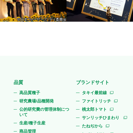
品質
ブランドサイト
高品質種子
タキイ最前線
研究農場/品種開発
ファイトリッチ
公的研究費の管理体制につ
桃太郎トマト
いて
サンリッチひまわり
生産/種子生産
たねぢから
商品管理