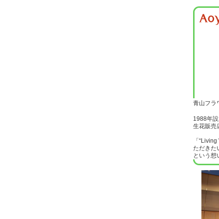
青山フラ
1988年
生花販売
「“Livi
ただきた
という想