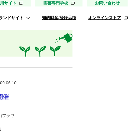
用サイト
園芸専門学校
お問い合わせ
ランドサイト
知的財産/登録品種
オンラインストア
タキイ最前線
ァイトリッチ
桃太郎トマト
リッチひまわり
たねぢから
09.06.10
レノンメロン
キソパワー５
ンレタス ロマリア
山フラワ
UETE
り