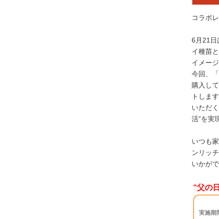
コラボレ
6月21
イ種苗と
イメージ
今回、「
購入して
トします
いただく
活”を実
いつも家
ンリッチ
いかがで
“父の
実施期