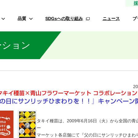
採
品質
SDGsへの取り組み
ニュース
ブ
高品質種子
ーション
研究農場/品種開発
フ
緑肥
的研究費の管理体制について
材
生産/種子生産
サン
商品管理
20
品質管理/品質検査
オ
ロメイ
タキイ種苗は、2009年6月16日（火）から全国の青
ー
マーケット各店舗にて『父の日にサンリッチひまわ