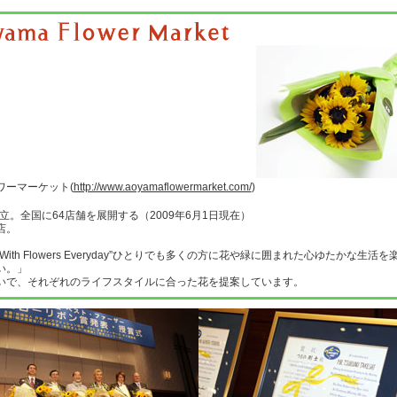
ワーマーケット(
http://www.aoyamaflowermarket.com/
)
設立。全国に64店舗を展開する（2009年6月1日現在）
店。
ng With Flowers Everyday”ひとりでも多くの方に花や緑に囲まれた心ゆたかな生活
い。」
いで、それぞれのライフスタイルに合った花を提案しています。