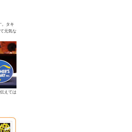
イのノベルティ
す。タキ
て元気な
伝えては