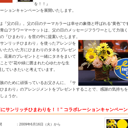
タキ
を！！』
ーションキャンペーンを展開いたします。
日は『父の日』。父の日のテーマカラーは幸せの象徴と呼ばれる“黄色”で
青山フラワーマーケットは、父の日のメッセージフラワーとして力強く
の『ひまわり』を世の中に提案いたします。
サンリッチひまわり」を使ったアレンジを
いただいた方にひまわりのタネをプレゼン
。花束のプレゼントと一緒にタネをまいて
ことで“花や緑に囲まれた心ゆたかな生
現していきたいと考えています。
族のために頑張っているお父さんに、『サ
ひまわり』のアレンジメントをプレゼントすることで、感謝の気持ちを
しょうか。
日にサンリッチひまわりを！！” コラボレーションキャンペーン
間
：
2009年6月16日（火）から