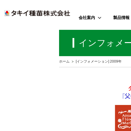
会社案内
製品情報
ご挨拶
野菜
インフォメ
会社のミッション
花
会社概要
芝・緑化・
公
ホーム
[インフォメーション] 2009年
歴史・沿革
農園芸資
事業所案内
アクセス
受賞歴