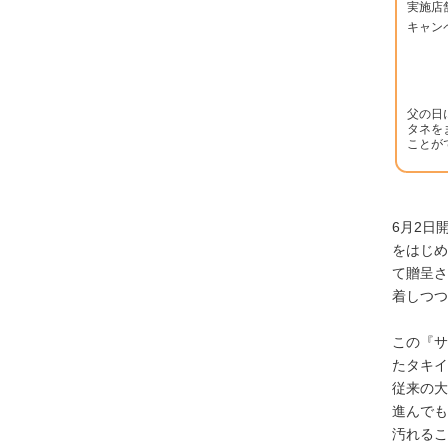
実施店
キャン
父の日
タネを
ことが
6月2日
をはじめ
て贈呈さ
着しつつ
この『サ
たタキイ
従来の大
進んでも
汚れるこ