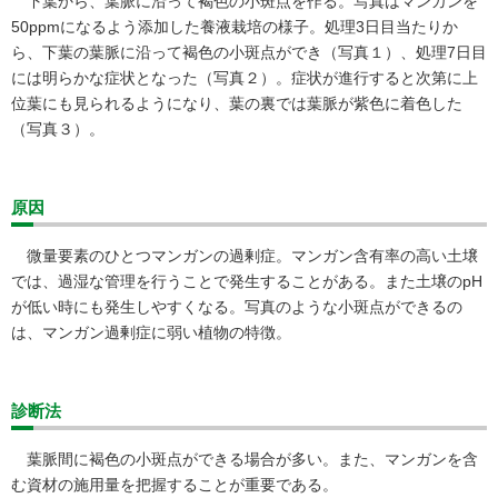
下葉から、葉脈に沿って褐色の小斑点を作る。写真はマンガンを
50ppmになるよう添加した養液栽培の様子。処理3日目当たりか
ら、下葉の葉脈に沿って褐色の小斑点ができ（写真１）、処理7日目
には明らかな症状となった（写真２）。症状が進行すると次第に上
位葉にも見られるようになり、葉の裏では葉脈が紫色に着色した
（写真３）。
原因
微量要素のひとつマンガンの過剰症。マンガン含有率の高い土壌
では、過湿な管理を行うことで発生することがある。また土壌のpH
が低い時にも発生しやすくなる。写真のような小斑点ができるの
は、マンガン過剰症に弱い植物の特徴。
診断法
葉脈間に褐色の小斑点ができる場合が多い。また、マンガンを含
む資材の施用量を把握することが重要である。