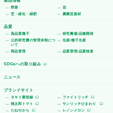
製品情報
野菜
花
芝・緑化・緑肥
農園芸資材
品質
高品質種子
研究農場/品種開発
公的研究費の管理体制につ
生産/種子生産
いて
商品管理
品質管理/品質検査
SDGsへの取り組み
ニュース
ブランドサイト
タキイ最前線
ファイトリッチ
桃太郎トマト
サンリッチひまわり
たねぢから
レノンメロン