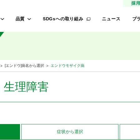
採
品質
SDGsへの取り組み
ニュース
ブ
高品質種子
タ
研究農場/品種開発
フ
緑肥
的研究費の管理体制について
桃
[エンドウ]病名から選択
エンドウモザイク病
材
生産/種子生産
サン
商品管理
・生理障害
品質管理/品質検査
レ
オ
ロメイン
症状
から選択