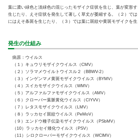
葉に濃い緑色と淡緑色の混じったモザイク症状を生じ、葉が変形す
生じたり、えそ症状を発生して著しく草丈が萎縮する。（２）では
にはえそ条斑を生じたり、（３）では葉に斑紋や黄斑モザイクを生
発生の仕組み
病原：ウイルス
（１）キュウリモザイクウイルス（CMV）
（２）ソラマメウイルトウイスル２（BBWV-2）
（３）インゲンマメ黄斑モザイクウイルス（BYMV）
（４）スイカモザイクウイルス（WMV）
（５）アルファルファモザイクウイルス（AMV）
（６）クローバー葉脈黄化ウイルス（CIYVV）
（７）レタスモザイクウイルス（LMV）
（８）ラッカセイ斑紋ウイルス（PeMoV）
（９）エンドウ種子伝染モザイクウイルス（PSbMV）
（10）ラッカセイ矮化ウイルス（PSV）
（11）シロクローバーモザイクウイルス（WClMV）