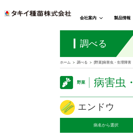
会社案内
製品情報
ご挨拶
野菜
調べる
会社のミッション
花
会社概要
芝・緑化・
公
ホーム
調べる
[野菜]病害虫・生理障害
歴史・沿革
農園芸資
事業所案内
病害虫
野菜
アクセス
受賞歴
エンドウ
病名
から選択