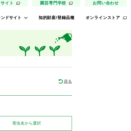
用サイト
園芸専門学校
お問い合わせ
ランドサイト
知的財産/登録品種
オンラインストア
キイ最前線
ァイトリッチ
太郎トマト
リッチひまわり
たねぢから
戻る
ノンメロン
キソパワー５
レタス ロマリア
UETE
害虫名
から選択