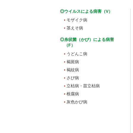
◎ウイルスによる病害（V）
モザイク病
茎えそ病
◎糸状菌（かび）による病害
（F）
うどんこ病
褐斑病
褐紋病
さび病
立枯病・苗立枯病
根腐病
灰色かび病