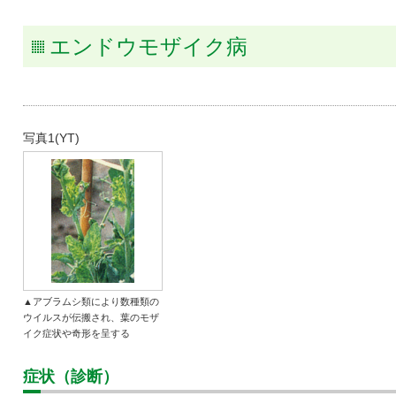
タキ
エンドウモザイク病
写真1(YT)
▲アブラムシ類により数種類の
ウイルスが伝搬され、葉のモザ
イク症状や奇形を呈する
症状（診断）