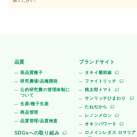
談ください。
品質
ブランドサイト
高品質種子
タキイ最前線
研究農場/品種開発
ファイトリッチ
公的研究費の管理体制に
桃太郎トマト
ついて
サンリッチひまわり
生産/種子生産
たねぢから
商品管理
レノンメロン
品質管理/品質検査
オキソパワー５
ロメインレタス ロマリア
SDGsへの取り組み