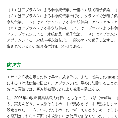
（１）はアブラムシによる非永続伝染、一部の系統で種子伝染。（
（３）はアブラムシによる非永続伝染のほか、ソラマメでは種子伝
永続伝染。（５）はアブラムシによる非永続伝染、アルファルファ
（６）はアブラムシよる非永続伝染。（７）はアブラムシよる非永
マメアブラムシによる非永続伝染、種子伝染。（９）はアブラムシ
アブラムシよる非永続～半永続伝染、一部のマメで種子伝染する。
告されているが、媒介者の詳細は不明である。
防ぎ方
モザイク症状を示した株は早めに抜き取る。また、感染した植物に
にする（汁液伝染の防止）。アブラムシは、早めに防除することが
おける育苗では、寒冷紗被覆などにより被害を防止する。
注．2003年の改正農薬取締法施行にともなって、豆類（未成熟）
う、実えんどう、未成熟そらまめ、未成熟ささげ、未成熟ふじまめ
設定された。一方、いんげんまめ、だいず、えんどうまめ、そらま
る薬剤はこれらの豆類（未成熟）には使用できなくなった。ここで