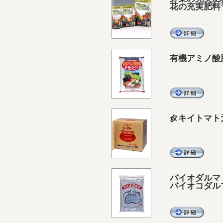
花の充実肥料
有機アミノ酸
タキイトマト
®
バイオダルマ
バイオコダル