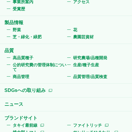
事業所案内
アクセス
受賞歴
製品情報
野菜
花
芝・緑化・緑肥
農園芸資材
品質
高品質種子
研究農場/品種開発
公的研究費の管理体制につい
生産/種子生産
て
商品管理
品質管理/品質検査
SDGsへの取り組み
ニュース
ブランドサイト
タキイ最前線
ファイトリッチ