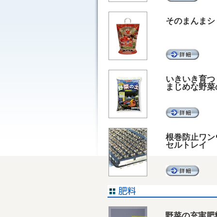
そのまんまシ
いきいき育つ
まじめな野菜
根巻防止ワン
セルトレイ
野菜の充実肥