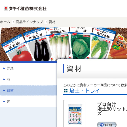
ホーム
商品ラインナップ
資材
野菜
花
このほかに資材メーカー商品について数
資材
芝
プロ向け
培土50リッ
ズ