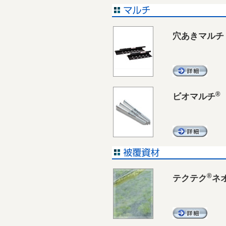
穴あきマルチ
®
ビオマルチ
®
テクテク
ネ