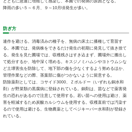
とともに急速に増殖して感染し、本圃での発病の原因となる。
降雨の多い５～６月、９～10月頃発生が多い。
防ぎ方
連作を避ける。消毒済みの種子を、無病の床土に播種して育苗す
る。本圃では、発病株をできるだけ発生の初期に発見して抜き捨て
る。発生を見た圃場では、収穫残さはすき込まず、圃場外に搬出し
て処分するか、地中深く埋める。キスジノミハムシやヨトウムシな
ど土壌害虫を防除して、地下部の傷を少なくするよう努めるほか、
管理作業などの際、茎葉部に傷がつかないように留意する。
防除薬剤としては、コサイド3000、Ｚボルドー（いずれも銅水和
剤）が野菜類の黒腐病に登録されている。銅剤は、苗などで薬害発
生の恐れがあるので注意して使用する。若い苗への使用は避け、薬
害を軽減するため炭酸カルシウムを使用する。収穫直前では汚染す
るので使用は避ける。生物農薬としてベジキーパー水和剤が登録さ
れている。