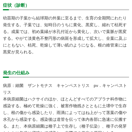
症状（診断）
幼苗期の子葉から結球期の外葉に至るまで、生育の全期間にわたり
発生する。子葉では、短時日のうちに黄化、黒変し、縮れて枯死す
る。成葉では、初め葉縁が水孔付近から黄化し、次いで葉脈が黒変
する。やがて淡黄色不整円形の病斑を形成して拡大し、全葉に及ぶ
にともない、枯死、乾燥して薄い紙のようになる。根の維管束には
黒変が見られる。
発生の仕組み
病原：細菌 ザントモナス キャンペストリス pv．キャンペスト
リス
本病原細菌はハクサイのほか、ほとんどすべてのアブラナ科作物に
感染する。極めて乾燥に強く、被害作物残さとともに土壌中で生存
し、根の傷から感染したり、雨滴によってはね上がって茎葉の傷や
水孔から感染する。感染後は道管を伝って体内各部に急速に伝搬す
る。また、本病原細菌は種子上で生存し（種子伝染）、種子の発芽