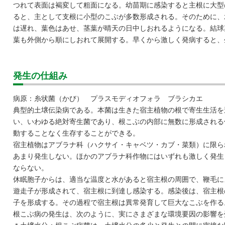
つれて表面は褐変して粗面になる。幼苗期に感染すると主根に大型
ると、主として支根に小型のこぶが多数形成される。そのために、
は遅れ、葉色はあせ、茎葉が晴天の日中しおれるようになる。結球
葉も外側から順にしおれて展開する。早くから激しく発病すると、
発生の仕組み
病原：糸状菌（かび） プラスモディオフォラ ブラシカエ
典型的土壌伝染病である。本菌は生きた宿主植物の根で寄生生活を
い、いわゆる絶対寄生菌であり、根こぶの内部に無数に形成される
動することなく生存することができる。
宿主植物はアブラナ科（ハクサイ・キャベツ・カブ・菜類）に限ら
あまり発生しない。ほかのアブラナ科作物にはいずれも激しく発生
ならない。
休眠胞子からは、適当な温度と水があると宿主根の周囲で、鞭毛に
遊走子が形成されて、宿主根に到達し感染する。感染後は、宿主根
子を形成する。その過程で宿主根は異常発育して巨大なこぶを作る
根こぶ病の発生は、次のように、実にさまざまな環境要因の影響を