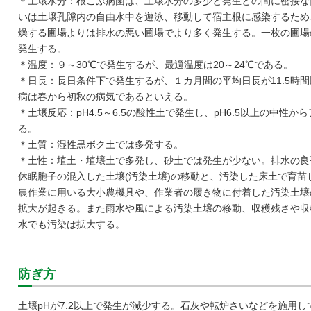
＊土壌水分：根こぶ病菌は、土壌水分の多少と発生との間に密接な
いは土壌孔隙内の自由水中を遊泳、移動して宿主根に感染するため
燥する圃場よりは排水の悪い圃場でより多く発生する。一枚の圃場
発生する。
＊温度：９～30℃で発生するが、最適温度は20～24℃である。
＊日長：長日条件下で発生するが、１カ月間の平均日長が11.5時
病は春から初秋の病気であるといえる。
＊土壌反応：pH4.5～6.5の酸性土で発生し、pH6.5以上の中性
る。
＊土質：湿性黒ボク土では多発する。
＊土性：埴土・埴壌土で多発し、砂土では発生が少ない。排水の良
休眠胞子の混入した土壌(汚染土壌)の移動と、汚染した床土で育
農作業に用いる大小農機具や、作業者の履き物に付着した汚染土壌
拡大が起きる。また雨水や風による汚染土壌の移動、収穫残さや収
水でも汚染は拡大する。
防ぎ方
土壌pHが7.2以上で発生が減少する。石灰や転炉さいなどを施用し