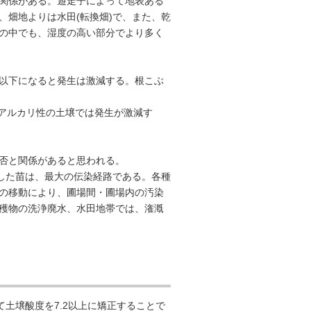
関係がある。遊走子によって地表ある
、畑地よりは水田(転換畑)で、また、乾
の中でも、湿度の高い部分でより多く
間以下になると発生は激減する。根こぶ
からアルカリ性の土壌では発生が激減す
否と関係があると思われる。
苗した苗は、最大の伝染経路である。各種
の移動により、圃場間・圃場内の汚染
穫物の洗浄廃水、水田地帯では、潅漑
て土壌酸度を7.2以上に矯正することで