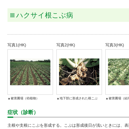
タキ
ハクサイ根こぶ病
写真1(HK)
写真2(HK)
写真3(HK)
▲被害圃場（幼植物）
▲地下部に形成された根こぶ
▲被害圃場（結
症状（診断）
主根や支根にこぶを形成する。こぶは形成後日が浅いときには、表