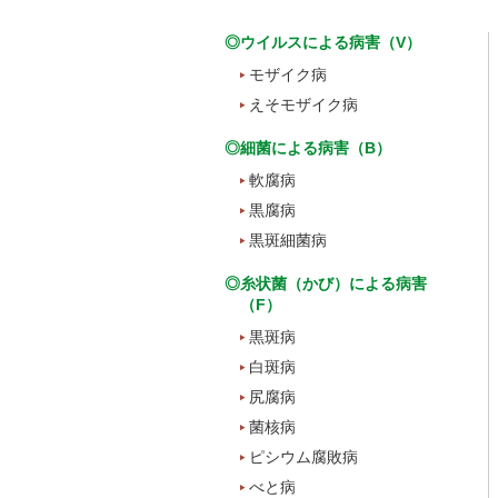
◎ウイルスによる病害（V）
モザイク病
えそモザイク病
◎細菌による病害（B）
軟腐病
黒腐病
黒斑細菌病
◎糸状菌（かび）による病害
（F）
黒斑病
白斑病
尻腐病
菌核病
ピシウム腐敗病
べと病