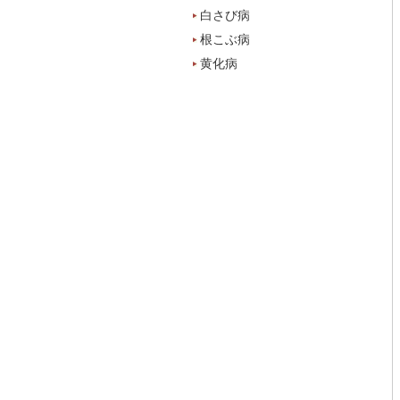
白さび病
根こぶ病
黄化病