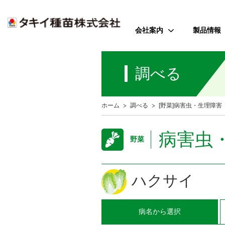
会社案内
製品情報
ご挨拶
野菜
調べる
会社のミッション
花
会社概要
芝・緑化・
公
ホーム
調べる
[野菜]病害虫・生理障害
歴史・沿革
農園芸資
事業所案内
病害虫
野菜
アクセス
受賞歴
ハクサイ
病名
から選択