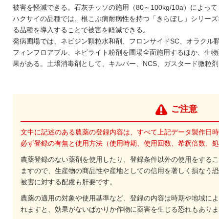
被害を軽減できる。石灰チッソの施用（80～100kg/10a）によ
ハクサイの品種では、根こぶ病耐病性を持つ「きらぼし」シリーズ
る品種を導入することで被害を軽減できる。
発病圃場では、ネビジン顆粒水和剤、フロンサイドSC、オラクル
フィンフロアブル、ネビライト粉剤を圃場全面施用するほか、生物
果がある。土壌消毒剤として、キルパー、NCS、ガスタード微粒
ご注意
文中に記述のある農薬の登録内容は、すべて上記データ製作日時
必ず登録の有無と使用方法（使用時期、使用回数、希釈倍数、処
農薬登録のない薬剤を使用したり、登録条件以外の使用をするこ
ますので、生産物の商品性や産地としての信用を著しく損なう恐
被害に対する配慮も肝要です。
農薬の適用の対象や使用基準など、登録の内容は時期や地域によ
れますと、効果がないばかりか作物に薬害を生じる恐れもありま