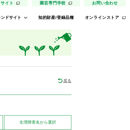
用サイト
園芸専門学校
お問い合わせ
ランドサイト
知的財産/登録品種
オンラインストア
キイ最前線
ァイトリッチ
太郎トマト
リッチひまわり
たねぢから
戻る
ノンメロン
キソパワー５
レタス ロマリア
UETE
生理障害名
から選択