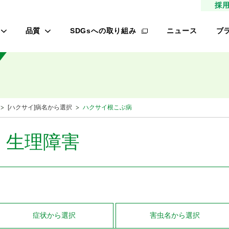
採
品質
SDGsへの取り組み
ニュース
ブ
高品質種子
タ
研究農場/品種開発
フ
緑肥
的研究費の管理体制について
桃
[ハクサイ]病名から選択
ハクサイ根こぶ病
材
生産/種子生産
サン
商品管理
・生理障害
品質管理/品質検査
レ
オ
ロメイン
症状
から選択
害虫名
から選択