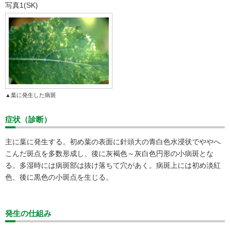
写真1(SK)
▲葉に発生した病斑
症状（診断）
主に葉に発生する。初め葉の表面に針頭大の青白色水浸状でややへ
こんだ斑点を多数形成し、後に灰褐色～灰白色円形の小病斑とな
る。多湿時には病斑部は抜け落ちて穴があく。病斑上には初め淡紅
色、後に黒色の小斑点を生じる。
発生の仕組み