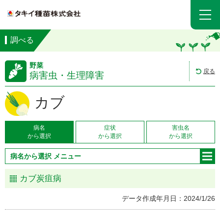
調べる
野菜
戻る
病害虫・生理障害
カブ
病名
症状
害虫名
から選択
から選択
から選択
病名から選択 メニュー
カブ炭疽病
データ作成年月日：2024/1/26