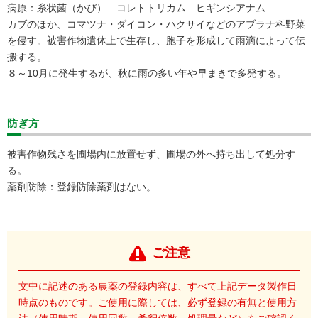
病原：糸状菌（かび） コレトトリカム ヒギンシアナム
カブのほか、コマツナ・ダイコン・ハクサイなどのアブラナ科野菜
を侵す。被害作物遺体上で生存し、胞子を形成して雨滴によって伝
搬する。
８～10月に発生するが、秋に雨の多い年や早まきで多発する。
防ぎ方
被害作物残さを圃場内に放置せず、圃場の外へ持ち出して処分す
る。
薬剤防除：登録防除薬剤はない。
ご注意
文中に記述のある農薬の登録内容は、すべて上記データ製作日
時点のものです。ご使用に際しては、必ず登録の有無と使用方