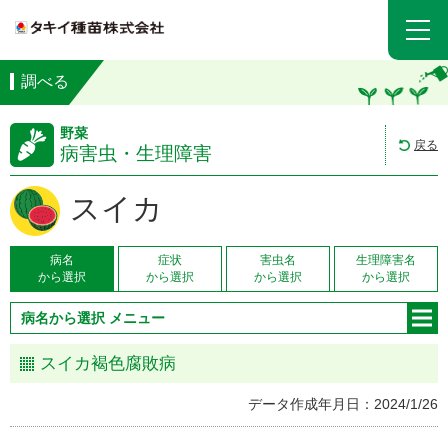
調べる
野菜
戻る
病害虫・生理障害
スイカ
病名
症状
害虫名
生理障害名
から選択
から選択
から選択
から選択
病名から選択 メニュー
スイカ褐色腐敗病
データ作成年月日：2024/1/26