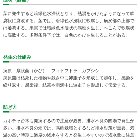
葉に発生すると暗緑色水浸状となり、熱湯をかけたようになって軟
腐状に腐敗する。茎では、暗緑色水浸状に軟腐し、病変部の上部で
は萎凋する。果実では暗緑色水浸状の病斑を生じ、へこんで軟腐状
に腐敗する。多湿条件下では、白色のかびを生じることがある。
発生の仕組み
病原：糸状菌（かび） フィトフトラ カプシシ
病原菌は枯死した植物や残さ中に卵胞子を形成して越冬し、感染を
繰り返す。感染後、結露や雨滴中に遊走子を形成して伝染する。
防ぎ方
カボチャ台木も発病するので注意が必要。排水不良の圃場で発生が
多い。排水不良の畑では、高畝栽培とするなど排水対策が重要。気
温の高い時期に過度の潅水をすると発生しやすいので潅水量に注意