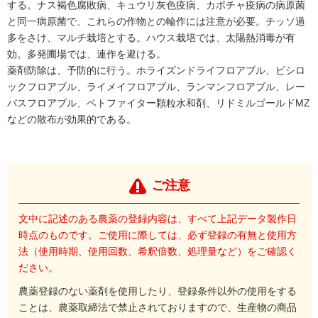
する。ナス褐色腐敗病、キュウリ灰色疫病、カボチャ疫病の病原菌
と同一病原菌で、これらの作物との輪作には注意が必要。チッソ過
多をさけ、マルチ栽培とする。ハウス栽培では、太陽熱消毒が有
効。多発圃場では、連作を避ける。
薬剤防除は、予防的に行う。ホライズンドライフロアブル、ピシロ
ックフロアブル、ライメイフロアブル、ランマンフロアブル、レー
バスフロアブル、ベトファイター顆粒水和剤、リドミルゴールドMZ
などの散布が効果的である。
ご注意
文中に記述のある農薬の登録内容は、すべて上記データ製作日
時点のものです。ご使用に際しては、必ず登録の有無と使用方
法（使用時期、使用回数、希釈倍数、処理量など）をご確認く
ださい。
農薬登録のない薬剤を使用したり、登録条件以外の使用をする
ことは、農薬取締法で禁止されておりますので、生産物の商品