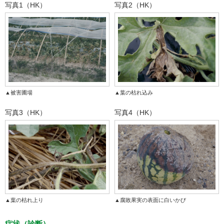
写真1（HK）
写真2（HK）
▲被害圃場
▲葉の枯れ込み
写真3（HK）
写真4（HK）
▲葉の枯れ上り
▲腐敗果実の表面に白いかび
症状（診断）