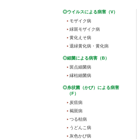
◎ウイルスによる病害（V）
モザイク病
緑斑モザイク病
黄化えそ病
退緑黄化病・黄化病
◎細菌による病害（B）
斑点細菌病
縁枯細菌病
◎糸状菌（かび）による病害
（F）
炭疽病
褐斑病
つる枯病
うどんこ病
灰色かび病