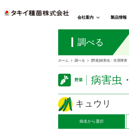
会社案内
製品情報
ご挨拶
野菜
調べる
会社のミッション
花
会社概要
芝・緑化・
公
ホーム
調べる
[野菜]病害虫・生理障害
歴史・沿革
農園芸資
事業所案内
病害虫
野菜
アクセス
受賞歴
キュウリ
病名
から選択