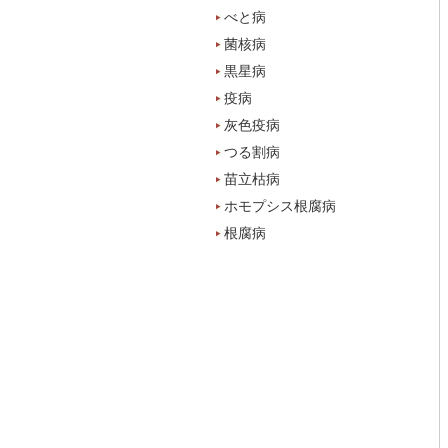
べと病
菌核病
黒星病
疫病
灰色疫病
つる割病
苗立枯病
ホモプシス根腐病
根腐病