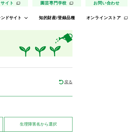
用サイト
園芸専門学校
お問い合わせ
ランドサイト
知的財産/登録品種
オンラインストア
キイ最前線
ァイトリッチ
太郎トマト
リッチひまわり
たねぢから
戻る
ノンメロン
キソパワー５
レタス ロマリア
UETE
生理障害名
から選択