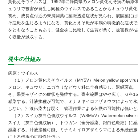
黄化えそウイルスは、1992年に静岡県のメロン黄化えそ病の病原体
ュウリで被害が発生し同種のウイルスであることからキュウリ黄化
初め、成長点付近の未展開葉に葉脈透過症状が見られ、展開葉には
そ症斑を生じるようになる。黄化とえそ斑が本病の特徴的な症状で
をともなうこともあり、健全株に比較して生育が悪く、被害株が枯
く収量が減収する。
発生の仕組み
病原：ウイルス
（１）メロン黄化えそウイルス（MYSV）Melon yellow spot viru
メロン、キュウリ、ニガウリなどウリ科に全身感染し、退緑斑点、
そ、果実モザイクの症状を発症する。寄主範囲はやや広く、６科15
感染する。汁液接種が可能で、ミナミキイロアザミウマによって永
しない。汁液伝染力は弱く、管理作業による伝搬の可能性は低いと
（２）スイカ灰白色斑紋ウイルス（WSMoV）Watermelon silver mott
スイカ（灰白色斑紋病）、トウガン（全身感染、銀白色斑紋）に感
感染する。汁液接種可能、ミナミキイロアザミウマによる永続伝搬
による伝搬の可能性は低い。