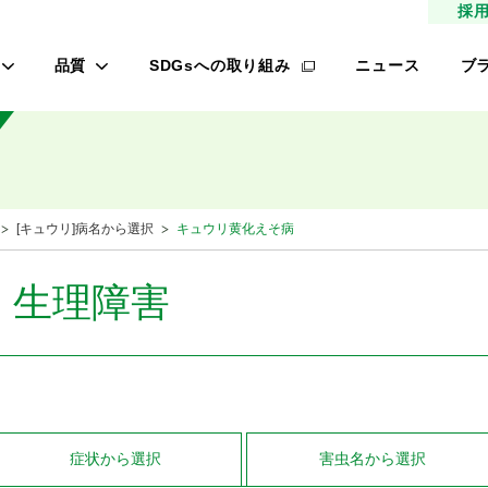
採
品質
SDGsへの取り組み
ニュース
ブ
高品質種子
タ
研究農場/品種開発
フ
緑肥
的研究費の管理体制について
桃
[キュウリ]病名から選択
キュウリ黄化えそ病
材
生産/種子生産
サン
商品管理
・生理障害
品質管理/品質検査
レ
オ
ロメイン
症状
から選択
害虫名
から選択