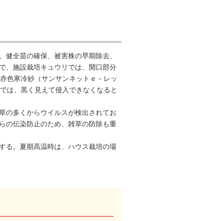
、健全苗の確保、被害株の早期除去、
で、施設栽培キュウリでは、開口部分
、赤色寒冷紗（サンサンネットｅ－レッ
覚では、黒く見えて侵入できなくなると
草の多くからウイルスが検出されてお
らの伝染防止のため、雑草の防除も重
する。夏期高温時は、ハウス栽培の場