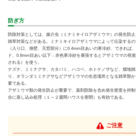
防ぎ方
防除対策としては、媒介虫（ミナミキイロアザミウマ）の発生防止
雑草対策などがある。ミナミキイロアザミウマによって伝染するの
（入り口、側壁、天窓部分）に0.4mm目あいの寒冷紗、できれば
ド、0.8mm目あい以下：赤色寒冷紗を展張するとアザミウマの視
される）を使う。
ナズナ、ミミナグサ、カタバミ、ハコベ、ホトケノザなど、畑地雑
り、オランダミミナグサなどアザミウマの生息場所となる雑草類か
要である。
アザミウマ類の発生防止が重要で、薬剤防除を含め発生密度を抑制
合に蒸し込み処理（１～２週間ハウスを密閉）も有効である。
ご注意