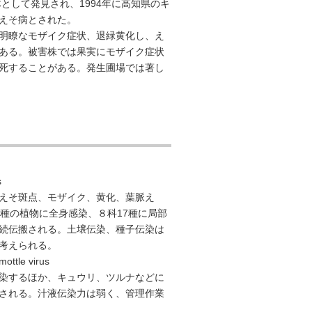
として発見され、1994年に高知県のキ
えそ病とされた。
明瞭なモザイク症状、退緑黄化し、え
ある。被害株では果実にモザイク症状
死することがある。発生圃場では著し
s
えそ斑点、モザイク、黄化、葉脈え
種の植物に全身感染、８科17種に局部
続伝搬される。土壌伝染、種子伝染は
考えられる。
le virus
染するほか、キュウリ、ツルナなどに
される。汁液伝染力は弱く、管理作業