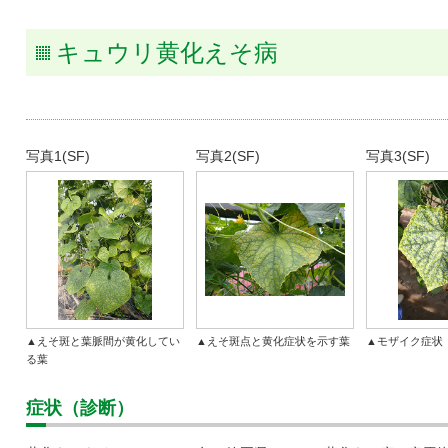
タキ
キュウリ黄化えそ病
写真1(SF)
写真2(SF)
写真3(SF)
▲えそ斑と葉脈間が黄化してい
▲えそ斑点と黄化症状を示す葉
▲モザイク症状
る葉
症状（診断）