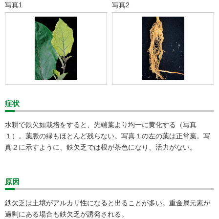
写真1
写真2
症状
水耕で鉄欠如栽培をすると、先端葉より均一に黄化する（写真
１）。葉脈の緑もほとんど残らない。写真１の左の葉は正常葉。写
真２に示すように、鉄欠乏では根が茶色になり、活力がない。
原因
鉄欠乏は土壌がアルカリ性になると出ることが多い。重金属元素が
過剰にある場合も鉄欠乏が誘発される。