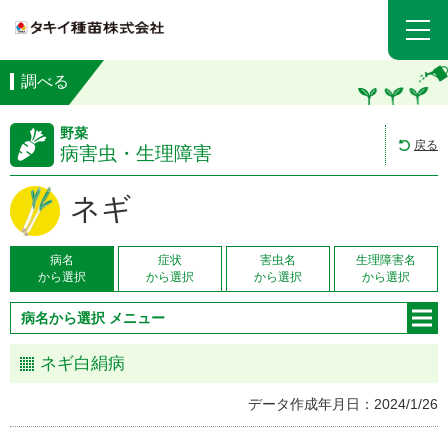
調べる
野菜
戻る
病害虫・生理障害
ネギ
病名
症状
害虫名
生理障害名
から選択
から選択
から選択
から選択
病名から選択 メニュー
ネギ白絹病
データ作成年月日：2024/1/26