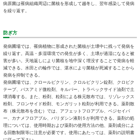
病原菌は罹病組織周辺に菌核を形成して越冬し、翌年感染して発病
を繰り返す。
防ぎ方
発病圃場では、罹病植物に形成された菌核が土壌中に残って発病を
繰り返す。高温・多湿環境での発生が多く、土壌が過湿になると被
害が多い。天地返しにより菌核を地中深く埋没することで発病を軽
減できる。水田との輪作では、湛水により菌核が死滅することから
発病を抑制できる。
発病圃場では、クロールピクリン、クロルピクリン錠剤、クロピク
テープ、バスアミド微粒剤、キルパー、トラペックサイド油剤で土
壌消毒する。また、粉剤、粒剤による株元散布では、リゾレックス
粉剤、フロンサイド粉剤、モンガリット粒剤が利用できる。薬剤散
布（株元散布を含む）では、アフェットフロアブル、ベジセイバ
ー、カナメフロアブル、バリダシン液剤５が利用できる。薬剤の処
理については、使用時期および薬剤の使用方法の他、薬剤成分によ
る回数制限等に注意が必要です。使用にあたっては、薬剤の説明書
に従って下さい。