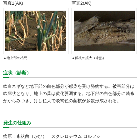
写真1(AK)
写真2(AK)
▲地上部の枯死
▲菌核の拡大（未熟）
症状（診断）
軟白ネギなど地下部の白色部分が感染を受け発病する。被害部分は
軟腐状となり、地上の葉は黄化萎凋する。地下部の白色部分に菌糸
がからみつき、けし粒大で淡褐色の菌核が多数形成される。
発生の仕組み
病原：糸状菌（かび） スクレロチウム ロルフシ