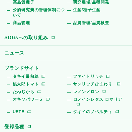
高品質種子
研究農場/品種開発
公的研究費の管理体制につ
生産/種子生産
いて
商品管理
品質管理/品質検査
SDGsへの取り組み
ニュース
ブランドサイト
タキイ最前線
ファイトリッチ
桃太郎トマト
サンリッチひまわり
たねぢから
レノンメロン
オキソパワー５
ロメインレタス ロマリア
UETE
タキイのノベルティ
登録品種