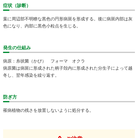
症状（診断）
葉に周辺部不明瞭な黒色の円形病斑を形成する。後に病斑内部は灰
色になり、内部に黒色小粒点を生じる。
発生の仕組み
病原：糸状菌（かび） フォーマ オクラ
病原菌は病斑に形成された柄子殻内に形成された分生子によって越
冬し、翌年感染を繰り返す。
防ぎ方
罹病植物の残さを放置しないように処分する。