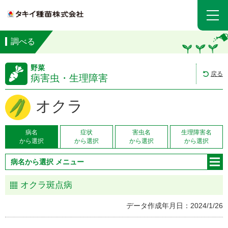
調べる
野菜
戻る
病害虫・生理障害
オクラ
病名
症状
害虫名
生理障害名
から選択
から選択
から選択
から選択
病名から選択 メニュー
オクラ斑点病
データ作成年月日：2024/1/26