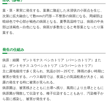
葉・茎・果実に発生する。葉裏に隆起した水浸状の小斑点を生じ、
次第に拡大融合して数mmの円形～不整形の病斑になる。周縁部は
暗緑色で中心部が褐色の病斑となる。夏季高温時では、病斑の中央
部は淡褐色～白色になる。病斑が多数生じると奇形葉となったり落
葉する。
発生の仕組み
病原：細菌 ザントモナス ベシカトリア（バーシカトリア）また
は、ザントモナス ユウベシカトリア（ユウバーシカトリア）
主に露地栽培で多く見られ、気温が20～25℃で、降雨の多い時期に
被害が発生する。ハウス栽培では、夜温との気温較差が大きく、結
露の発生する時に被害が見られる。
病原菌は、被害残さとともに土壌へ残り、風雨により土壌とともに
病原菌が飛散して伝染する。種子伝染することもあり、汚染種子か
ら苗に感染し、被害が発生する。