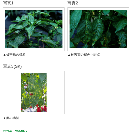
写真1
写真2
▲被害株の様相
▲被害葉の褐色小斑点
写真3(SK)
▲葉の病状
症状（診断）