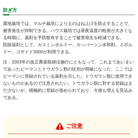
防ぎ方
露地栽培では、マルチ栽培により土のはね上げを防止することで、
被害発生が抑制できる。ハウス栽培では昼夜温度の較差が大きくな
る時期に、薬剤を予防散布することで被害発生を軽減できる。
防除薬剤として、カスミンボルドー、カッパーシン水和剤、Ｚボル
ドー、コサイド3000が利用できる。
注．2003年の改正農薬取締法施行にともなって、これまであいまい
であったピーマンとトウガラシ類の区別が明確になった。ここでは
ピーマンに登録されている薬剤を示した。トウガラシ類に使用でき
ないものがあるので注意されたい。トウガラシ類に対する登録はま
だ少ないが、積極的に登録が進められており、今後も増える見込み
である。
ご注意