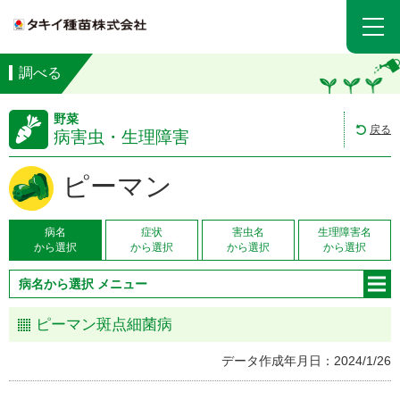
調べる
野菜
戻る
病害虫・生理障害
ピーマン
病名
症状
害虫名
生理障害名
から選択
から選択
から選択
から選択
病名から選択 メニュー
ピーマン斑点細菌病
データ作成年月日：2024/1/26