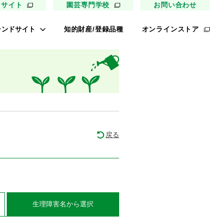
用サイト
園芸専門学校
お問い合わせ
ランドサイト
知的財産/登録品種
オンラインストア
キイ最前線
ァイトリッチ
太郎トマト
リッチひまわり
たねぢから
戻る
ノンメロン
キソパワー５
レタス ロマリア
UETE
生理障害名
から選択