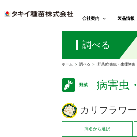
会社案内
製品情報
ご挨拶
野菜
調べる
会社のミッション
花
会社概要
芝・緑化・
公
ホーム
調べる
[野菜]病害虫・生理障害
歴史・沿革
農園芸資
事業所案内
病害虫
野菜
アクセス
受賞歴
カリフラワー
病名
から選択