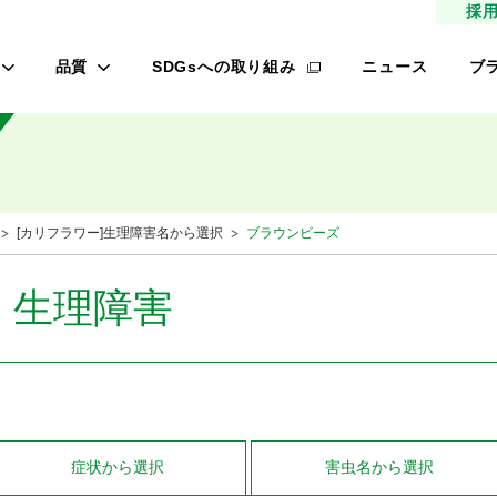
採
品質
SDGsへの取り組み
ニュース
ブ
高品質種子
タ
研究農場/品種開発
フ
緑肥
的研究費の管理体制について
桃
[カリフラワー]生理障害名から選択
ブラウンビーズ
材
生産/種子生産
サン
商品管理
・生理障害
品質管理/品質検査
レ
オ
ロメイン
症状
から選択
害虫名
から選択