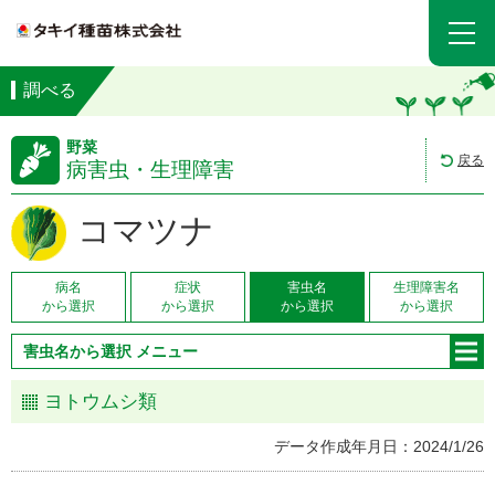
調べる
野菜
戻る
病害虫・生理障害
コマツナ
病名
症状
害虫名
生理障害名
から選択
から選択
から選択
から選択
害虫名から選択 メニュー
ヨトウムシ類
データ作成年月日：2024/1/26