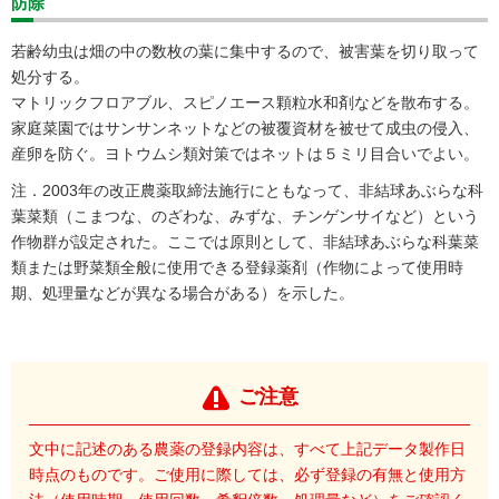
防除
若齢幼虫は畑の中の数枚の葉に集中するので、被害葉を切り取って
処分する。
マトリックフロアブル、スピノエース顆粒水和剤などを散布する。
家庭菜園ではサンサンネットなどの被覆資材を被せて成虫の侵入、
産卵を防ぐ。ヨトウムシ類対策ではネットは５ミリ目合いでよい。
注．2003年の改正農薬取締法施行にともなって、非結球あぶらな科
葉菜類（こまつな、のざわな、みずな、チンゲンサイなど）という
作物群が設定された。ここでは原則として、非結球あぶらな科葉菜
類または野菜類全般に使用できる登録薬剤（作物によって使用時
期、処理量などが異なる場合がある）を示した。
ご注意
文中に記述のある農薬の登録内容は、すべて上記データ製作日
時点のものです。ご使用に際しては、必ず登録の有無と使用方