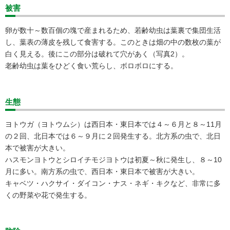
被害
卵が数十～数百個の塊で産まれるため、若齢幼虫は葉裏で集団生活
し、葉表の薄皮を残して食害する。このときは畑の中の数枚の葉が
白く見える。後にこの部分は破れて穴があく（写真2）。
老齢幼虫は葉をひどく食い荒らし、ボロボロにする。
生態
ヨトウガ（ヨトウムシ）は西日本・東日本では４～６月と８～11月
の２回、北日本では６～９月に２回発生する。北方系の虫で、北日
本で被害が大きい。
ハスモンヨトウとシロイチモジヨトウは初夏～秋に発生し、８～10
月に多い。南方系の虫で、西日本・東日本で被害が大きい。
キャベツ・ハクサイ・ダイコン・ナス・ネギ・キクなど、非常に多
くの野菜や花で発生する。