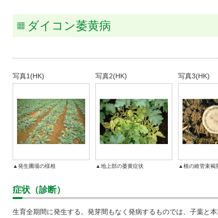
タキ
ダイコン萎黄病
写真1(HK)
写真2(HK)
写真3(HK)
▲発生圃場の様相
▲地上部の萎黄症状
▲根の維管束褐
症状（診断）
生育全期間に発生する。発芽間もなく発病するものでは、子葉と本