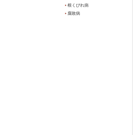
根くびれ病
腐敗病