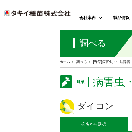
会社案内
製品情報
ご挨拶
野菜
調べる
会社のミッション
花
会社概要
芝・緑化・
公
ホーム
調べる
[野菜]病害虫・生理障害
歴史・沿革
農園芸資
事業所案内
病害虫
野菜
アクセス
受賞歴
ダイコン
病名
から選択