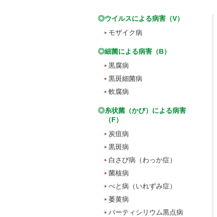
◎ウイルスによる病害（V）
モザイク病
◎細菌による病害（B）
黒腐病
黒斑細菌病
軟腐病
◎糸状菌（かび）による病害
（F）
炭疽病
黒斑病
白さび病（わっか症）
菌核病
べと病（いれずみ症）
萎黄病
バーティシリウム黒点病