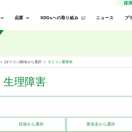
採
品質
SDGsへの取り組み
ニュース
ブ
高品質種子
タ
研究農場/品種開発
フ
緑肥
的研究費の管理体制について
桃
[ダイコン]病名から選択
ダイコン萎黄病
材
生産/種子生産
サン
商品管理
・生理障害
品質管理/品質検査
レ
オ
ロメイン
症状
から選択
害虫名
から選択