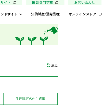
用サイト
園芸専門学校
お問い合わせ
ランドサイト
知的財産/登録品種
オンラインストア
キイ最前線
ァイトリッチ
太郎トマト
リッチひまわり
たねぢから
戻る
ノンメロン
キソパワー５
レタス ロマリア
UETE
生理障害名
から選択