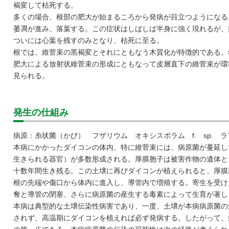
褐変して枯死する。
多くの場合、根部の肥大が始まるころから発病が目立つようになる
萎凋が進み、落葉する。この症状はしばしば半身に強く現れるが、
ついには心葉を残すのみとなり、枯死に至る。
根では、維菅束の黒褐変とそれにともなう木質化が特徴的である。
肥大による放射状維菅束の形成にともなって皮層直下の維菅束が環
見られる。
発生の仕組み
病原：糸状菌（かび） フザリウム オキシスポラム f. sp. 
本病にかかったダイコンの体内、特に維菅束には、病原菌が蔓延し
生きられる器官）が多数形成される。厚膜胞子は被害作物の遺体と
十数年間生き残る。この土壌に再びダイコンが植えられると、厚膜
根の先端や傷口から体内に進入し、導管内で増殖する。寄生を受け
奪と導管の閉塞、さらに病原菌の産生する毒素によって生育が著し
本病は典型的な土壌伝染性病害であり、一度、土壌が本病病原菌の
されず、高温期にダイコンを植えれば必ず発病する。したがって、