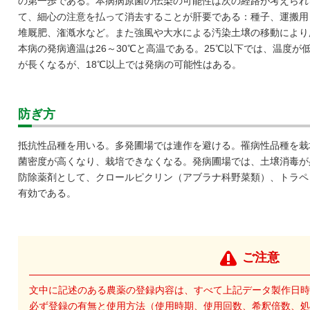
の第一歩である。本病病原菌の伝染の可能性は次の経路が考えられ
て、細心の注意を払って消去することが肝要である：種子、運搬用
堆厩肥、潅漑水など。また強風や大水による汚染土壌の移動により
本病の発病適温は26～30℃と高温である。25℃以下では、温度
が長くなるが、18℃以上では発病の可能性はある。
防ぎ方
抵抗性品種を用いる。多発圃場では連作を避ける。罹病性品種を栽
菌密度が高くなり、栽培できなくなる。発病圃場では、土壌消毒が
防除薬剤として、クロールピクリン（アブラナ科野菜類）、トラペ
有効である。
ご注意
文中に記述のある農薬の登録内容は、すべて上記データ製作日時
必ず登録の有無と使用方法（使用時期、使用回数、希釈倍数、処