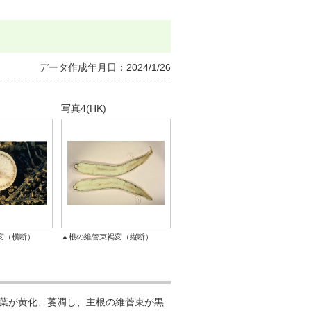
イのノベルティ
データ作成年月日：2024/1/26
写真4(HK)
変（横断）
▲根の維管束褐変（縦断）
葉が黄化、萎凋し、主根の維菅束が黒