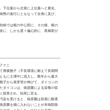
。下位葉から次第に上位葉へと黄化、
病勢の進行にともなって全身に及び、
幼病では根の中心部に、その後、根の
状に、しかも度々偏心的に、黒褐変が
ラファニ
て厚膜胞子（不良環境に耐えて長期間
ともに土壌中に混入し、数年から最大
胞子から発芽管が伸びて、ダイコンの
たダイコンは、病原菌による栄養の収
く阻害され、枯死に至る。
汚染を受けると、病原菌は容易に駆逐
病原菌を畑に入れないことが本病防除