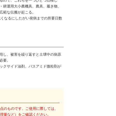
るので、これらを一つひとつ点検し
・耕運用大小農機具、農具、履き物、
広範な伝搬が起こる。
が低くなるにしたがい発病までの所要日数
培し、被害を繰り返すと土壌中の病原
必要。
ックサイド油剤、バスアミド微粒剤が
点のものです。ご使用に際しては、
理量など）をご確認ください。