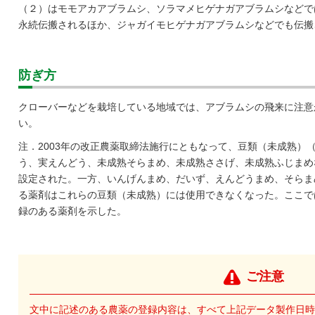
（２）はモモアカアブラムシ、ソラマメヒゲナガアブラムシなどで
永続伝搬されるほか、ジャガイモヒゲナガアブラムシなどでも伝搬
防ぎ方
クローバーなどを栽培している地域では、アブラムシの飛来に注意
い。
注．2003年の改正農薬取締法施行にともなって、豆類（未成熟）
う、実えんどう、未成熟そらまめ、未成熟ささげ、未成熟ふじまめ
設定された。一方、いんげんまめ、だいず、えんどうまめ、そらま
る薬剤はこれらの豆類（未成熟）には使用できなくなった。ここで
録のある薬剤を示した。
ご注意
文中に記述のある農薬の登録内容は、すべて上記データ製作日時