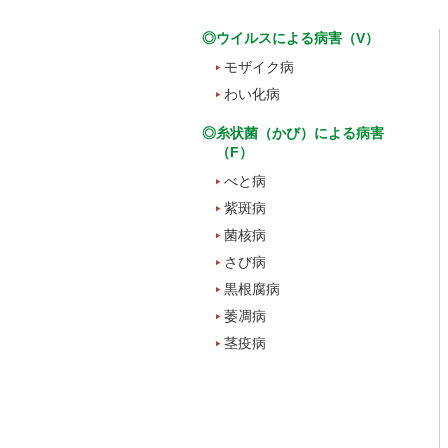
◎ウイルスによる病害（V）
モザイク病
わい化病
◎糸状菌（かび）による病害
（F）
べと病
紫斑病
菌核病
さび病
黒根腐病
萎凋病
茎疫病