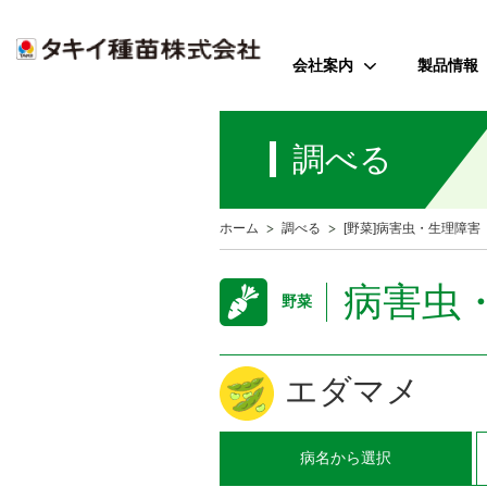
会社案内
製品情報
ご挨拶
野菜
調べる
会社のミッション
花
会社概要
芝・緑化・
公
ホーム
調べる
[野菜]病害虫・生理障害
歴史・沿革
農園芸資
事業所案内
病害虫
野菜
アクセス
受賞歴
エダマメ
病名
から選択