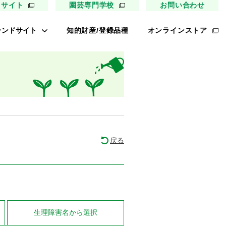
用サイト
園芸専門学校
お問い合わせ
ランドサイト
知的財産/登録品種
オンラインストア
キイ最前線
ァイトリッチ
太郎トマト
リッチひまわり
たねぢから
戻る
ノンメロン
キソパワー５
レタス ロマリア
UETE
生理障害名
から選択