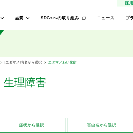
採
品質
SDGsへの取り組み
ニュース
ブ
高品質種子
タ
研究農場/品種開発
フ
緑肥
的研究費の管理体制について
桃
[エダマメ]病名から選択
エダマメわい化病
材
生産/種子生産
サン
商品管理
・生理障害
品質管理/品質検査
レ
オ
ロメイン
症状
から選択
害虫名
から選択