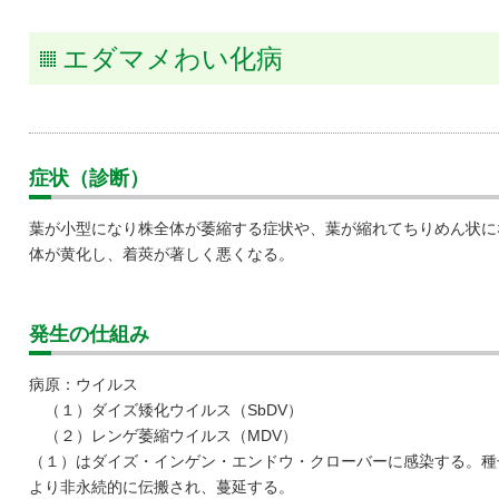
タキ
エダマメわい化病
症状（診断）
葉が小型になり株全体が萎縮する症状や、葉が縮れてちりめん状に
体が黄化し、着莢が著しく悪くなる。
発生の仕組み
病原：ウイルス
（１）ダイズ矮化ウイルス（SbDV）
（２）レンゲ萎縮ウイルス（MDV）
（１）はダイズ・インゲン・エンドウ・クローバーに感染する。種
より非永続的に伝搬され、蔓延する。