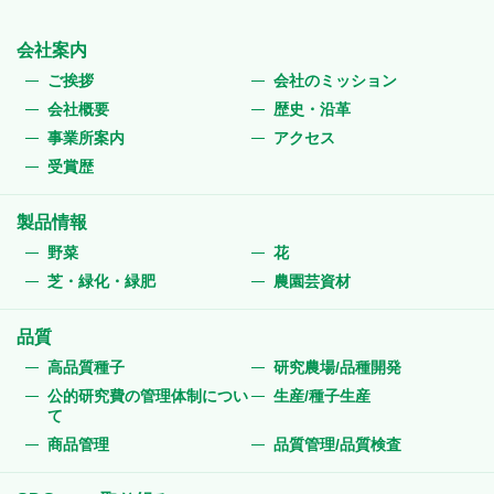
会社案内
ご挨拶
会社のミッション
会社概要
歴史・沿革
事業所案内
アクセス
受賞歴
製品情報
野菜
花
芝・緑化・緑肥
農園芸資材
品質
高品質種子
研究農場/品種開発
公的研究費の管理体制につい
生産/種子生産
て
商品管理
品質管理/品質検査