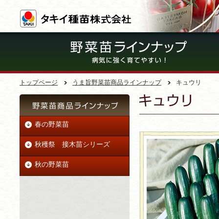
トップページ
うま旨野菜苗商品ラインナップ
キュウリ
春の野菜苗
秋穫祭 接木苗シリーズ
秋の野菜苗