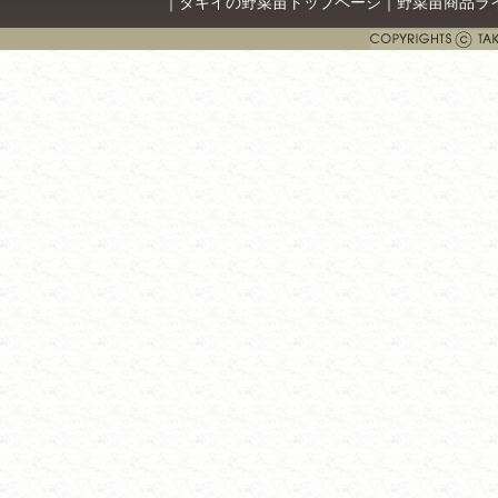
｜
タキイの野菜苗トップページ
｜
野菜苗商品ラ