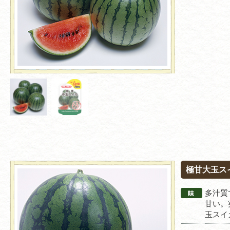
極甘大玉ス
多汁質
甘い。
玉スイ