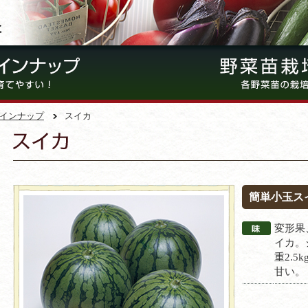
インナップ
スイカ
簡単小玉ス
変形果
イカ。
重2.5
甘い。