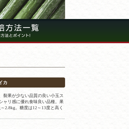
イカ
、裂果が少ない品質の良い小玉ス
シャリ感に優れ食味良い品種。果
kg～2.8kg。糖度は12～13度と高く