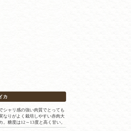
イカ
でシャリ感の強い肉質でとっても
実なりがよく栽培しやすい赤肉大
カ。糖度は12～13度と高く甘い。