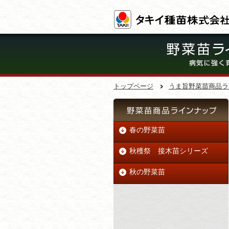
トップページ
うま旨野菜苗商品ラ
春の野菜苗
秋穫祭 接木苗シリーズ
秋の野菜苗