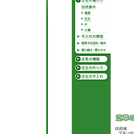
(2)日光
芝草は緑色