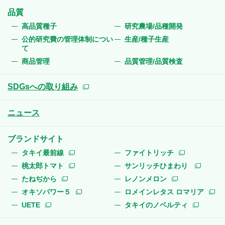
品質
高品質種子
研究農場/品種開発
公的研究費の管理体制につい
生産/種子生産
て
商品管理
品質管理/品質検査
SDGsへの取り組み
ニュース
ブランドサイト
タキイ最前線
ファイトリッチ
桃太郎トマト
サンリッチひまわり
たねぢから
レノンメロン
オキソパワー５
ロメインレタス ロマリア
UETE
タキイのノベルティ