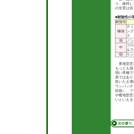
り、維持し
の生育は劣
■耐陰性の
耐陰性
ティ
極強
ング
ス
強
ノシ
コロ
中
ルラ
弱
ケン
寒地型芝草
もっとも強
弱い草種で
易ではあり
乾いた土壌
ウンパッチ
枯病）、フ
や暖地型芝
いといえる