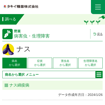
調べる
野菜
戻る
病害虫・生理障害
ナス
病名
症状
害虫名
生理障害名
から選択
から選択
から選択
から選択
病名から選択 メニュー
ナス綿疫病
データ作成年月日：2024/1/26