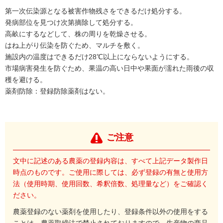
第一次伝染源となる被害作物残さをできるだけ処分する。
発病部位を見つけ次第摘除して処分する。
高畝にするなどして、株の周りを乾燥させる。
はね上がり伝染を防ぐため、マルチを敷く。
施設内の温度はできるだけ28℃以上にならないようにする。
市場病害発生を防ぐため、果温の高い日中や果面が濡れた雨後の収
穫を避ける。
薬剤防除：登録防除薬剤はない。
ご注意
文中に記述のある農薬の登録内容は、すべて上記データ製作日
時点のものです。ご使用に際しては、必ず登録の有無と使用方
法（使用時期、使用回数、希釈倍数、処理量など）をご確認く
ださい。
農薬登録のない薬剤を使用したり、登録条件以外の使用をする