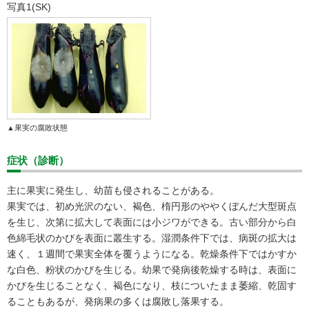
写真1(SK)
▲果実の腐敗状態
症状（診断）
主に果実に発生し、幼苗も侵されることがある。
果実では、初め光沢のない、褐色、楕円形のややくぼんだ大型斑点
を生じ、次第に拡大して表面には小ジワができる。古い部分から白
色綿毛状のかびを表面に叢生する。湿潤条件下では、病斑の拡大は
速く、１週間で果実全体を覆うようになる。乾燥条件下ではかすか
な白色、粉状のかびを生じる。幼果で発病後乾燥する時は、表面に
かびを生じることなく、褐色になり、枝についたまま萎縮、乾固す
ることもあるが、発病果の多くは腐敗し落果する。