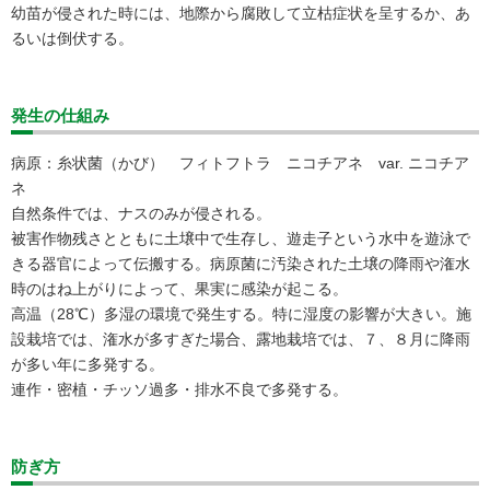
幼苗が侵された時には、地際から腐敗して立枯症状を呈するか、あ
るいは倒伏する。
発生の仕組み
病原：糸状菌（かび） フィトフトラ ニコチアネ var. ニコチア
ネ
自然条件では、ナスのみが侵される。
被害作物残さとともに土壌中で生存し、遊走子という水中を遊泳で
きる器官によって伝搬する。病原菌に汚染された土壌の降雨や潅水
時のはね上がりによって、果実に感染が起こる。
高温（28℃）多湿の環境で発生する。特に湿度の影響が大きい。施
設栽培では、潅水が多すぎた場合、露地栽培では、７、８月に降雨
が多い年に多発する。
連作・密植・チッソ過多・排水不良で多発する。
防ぎ方