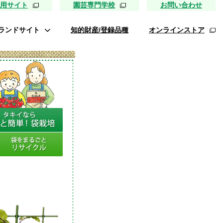
用サイト
園芸専門学校
お問い合わせ
ランドサイト
知的財産/登録品種
オンラインストア
タキイ最前線
ァイトリッチ
桃太郎トマト
リッチひまわり
たねぢから
レノンメロン
キソパワー５
ンレタス ロマリア
UETE