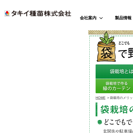
会社案内
製品情報
ご挨拶
野菜
会社のミッション
花
会社概要
芝・緑化・
公
歴史・沿革
農園芸資
事業所案内
アクセス
HOME
>
袋栽培のメリッ
受賞歴
玄関先や駐車場