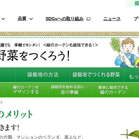
採
品質
SDGsへの取り組み
ニュース
ブ
高品質種子
研究農場/品種開発
フ
緑肥
的研究費の管理体制について
材
生産/種子生産
サン
商品管理
品質管理/品質検査
ト
オ
ロメイ
の片隅、マンションのベランダ、屋上など。