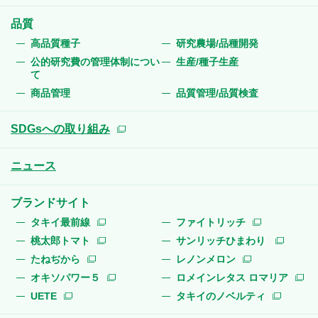
品質
高品質種子
研究農場/品種開発
公的研究費の管理体制につい
生産/種子生産
て
商品管理
品質管理/品質検査
SDGsへの取り組み
ニュース
ブランドサイト
タキイ最前線
ファイトリッチ
桃太郎トマト
サンリッチひまわり
たねぢから
レノンメロン
オキソパワー５
ロメインレタス ロマリア
UETE
タキイのノベルティ