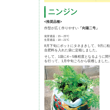
<推奨品種>
作型が広く作りやすい
「向陽二号」
発芽適温：
15～25°
C
生育適温：
18～21°
C
8月下旬にポットにタネまきして、9月に
合肥料を入れた袋に定植しました。
そして、1袋に4～5株程度となるように間
を行って、1月中旬ごろから収穫しました