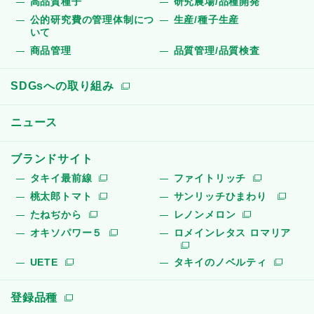
高品質種子
研究農場/品種開発
公的研究費の管理体制につ
生産/種子生産
いて
商品管理
品質管理/品質検査
SDGsへの取り組み
ニュース
ブランドサイト
タキイ最前線
ファイトリッチ
桃太郎トマト
サンリッチひまわり
たねぢから
レノンメロン
オキソパワー５
ロメインレタス ロマリア
UETE
タキイのノベルティ
登録品種