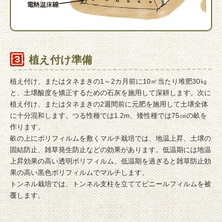
植え付け準備
植え付け、またはタネまきの1～2カ月前に10㎡当たり堆肥30㎏
と、土壌酸度を矯正するための石灰を施用して深耕します。次に
植え付け、またはタネまきの2週間前に元肥を施用して土壌全体
に十分混和します。つる性種では1.2m、矮性種では75㎝の畝を
作ります。
畝の上にポリフィルムを敷くマルチ栽培では、地温上昇、土壌の
固結防止、雑草発生防止などの効果があります。低温期には地温
上昇効果の高い透明ポリフィルム、低温期を過ぎると雑草防止効
果の高い黒色ポリフィルムでマルチします。
トンネル栽培では、トンネル支柱を立ててビニールフィルムを被
覆します。