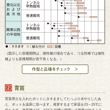
（図示した収穫期間は、矮性種の場合であり、つる性種では矮性
種よりも収穫期間が若干長くなる。）
育苗
育苗用土を入れたポットにタネまきしてたっぷり水やりしたあ
と、ポットを温床に並べます。発芽するまで床温を23～25℃に