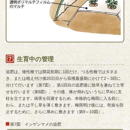
生育中の管理
追肥は、矮性種では開花初期に1回だけ、つる性種ではタネま
き、または植え付け後20日目から収穫最盛期にかけて2～3回に
分けて行います（第7図）。第1回目の追肥後に除草を兼ねて土寄
せを行います（第8図）。その後、株が倒れないうちに早めに支
柱を立てます。病害を回避するため、本格的な梅雨に入る前に、
わら、または干し草を薄く敷きます。梅雨明け後には、乾燥を防
止するために、さらに厚めに敷きます（第9～10図）。
第7図 インゲンマメの追肥