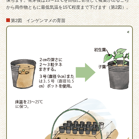
保ちます。発芽後は15～22℃を目標に管理して複葉が出るころ
から両作物ともに最低気温を15℃程度まで下げます（第2図）。
第2図 インゲンマメの育苗