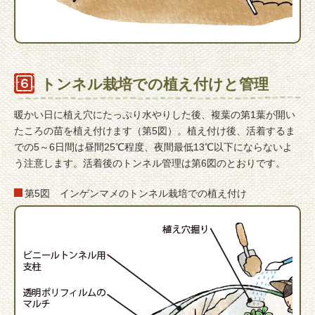
トンネル栽培での植え付けと管理
暖かい日に植え穴にたっぷり水やりした後、複葉の第1葉が開い
たころの苗を植え付けます（第5図）。植え付け後、活着するま
での5～6日間は昼間25℃程度、夜間最低13℃以下にならないよ
う注意します。活着後のトンネル管理は第6図のとおりです。
第5図 インゲンマメのトンネル栽培での植え付け