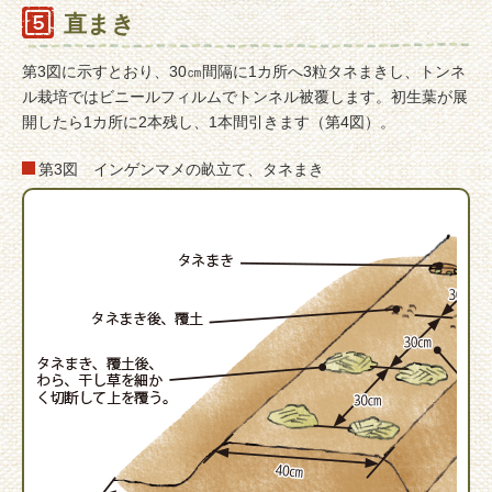
直まき
第3図に示すとおり、30㎝間隔に1カ所へ3粒タネまきし、トンネ
ル栽培ではビニールフィルムでトンネル被覆します。初生葉が展
開したら1カ所に2本残し、1本間引きます（第4図）。
第3図 インゲンマメの畝立て、タネまき