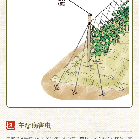
主な病害虫
病害では炭疽（たんそ）病、さび病、菌核（きんかく）病と、害