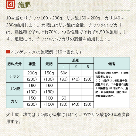
施肥
10㎡当たりチッソ160～230g、リン酸150～200g、カリ140～
230g施用します。元肥にはリン酸は全量、チッソおよびカリ
は、矮性種でそれぞれ70％、つる性種でそれぞれ50％施用しま
す。追肥には、チッソおよびカリの残量を施用します。
インゲンマメの施肥例（10㎡当たり）
火山灰土壌ではリン酸が吸収されにくいのでリン酸を20％程度多
用する。