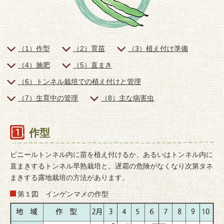
（1）作型
（2）育苗
（3）植え付け準備
（4）施肥
（5）直まき
（6）トンネル栽培での植え付けと管理
（7）生育中の管理
（8）主な病害虫
作型
ビニールトンネル内に苗を植え付けるか、あるいはトンネル内に
直まきするトンネル早熟栽培と、遅霜の危険がなくなり次第タネ
まきする露地栽培の方法があります。
第１図 インゲンマメの作型