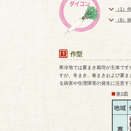
（1）
（6）
作型
寒冷地では夏まき栽培が主体です
すが、冬まき、春まきおよび夏ま
る病害や生理障害の発生に注意す
第1図