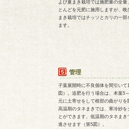
よび夏まき栽培では施肥量の全量
とんどを元肥に施用しますが、晩
まき栽培ではチッソとカリの一部
ます。
管理
子葉展開時に不良個体を間引いて1
図）。追肥を行う場合は、本葉5
元に土寄せをして根部の曲がりを
高温期のタネまきでは、寒冷紗を
とができます。低温期のタネまき
進させます（第5図）。