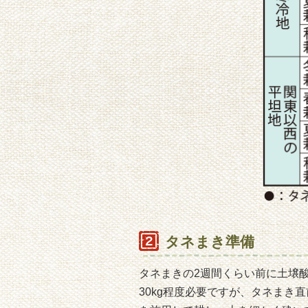
タネまき準備
タネまきの2週間くらい前に土壌
30kg程度必要ですが、タネま