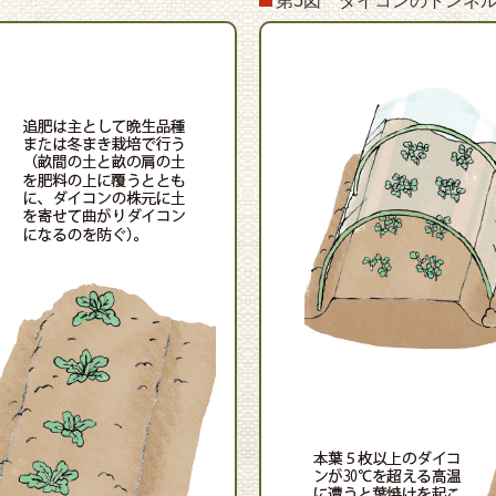
せ
第5図 ダイコンのトンネ