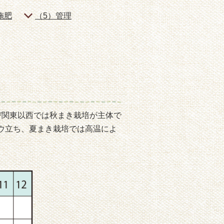
イのノベルティ
施肥
（5）管理
び関東以西では秋まき栽培が主体で
ウ立ち、夏まき栽培では高温によ