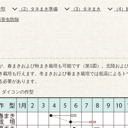
タキ
作型
（2）タネまき準備
（3）タネまき
（4）
病害虫防除
が、春まきおよび秋まき栽培も可能です（第1図）。北陸およ
き栽培も行えます。冬まきおよび春まき栽培では低温によるト
る必要があります。
 ダイコンの作型