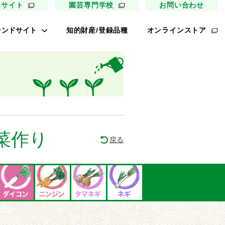
用サイト
園芸専門学校
お問い合わせ
ランドサイト
知的財産/登録品種
オンラインストア
キイ最前線
ァイトリッチ
太郎トマト
リッチひまわり
たねぢから
菜作り
戻る
ノンメロン
キソパワー５
レタス ロマリア
UETE