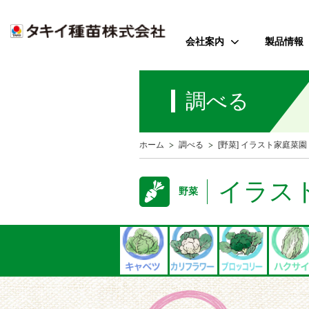
会社案内
製品情報
ご挨拶
野菜
調べる
会社のミッション
花
会社概要
芝・緑化・
公
ホーム
調べる
[野菜] イラスト家庭菜園
歴史・沿革
農園芸資
事業所案内
イラス
野菜
アクセス
受賞歴