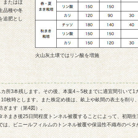
、またはほ
生品種や冬
を追肥とし
火山灰土壌ではリン酸を増施
カ所3本残します。その後、本葉4～5枚までに適宜間引いて1
～10枚時とします。また株定め後は、畝上や畝間の表土を削り
防ぎます（第4図）。
タネまき後25日間程度トンネル被覆することによって、初期生
では、ビニールフィルムのトンネル被覆や保温性不織布のベタ