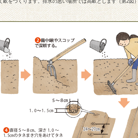
て畝をつくります。排水の悪い場所では高畝とします（第2図
き