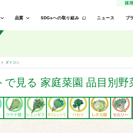
採
品質
SDGsへの取り組み
ニュース
ブ
高品質種子
タ
研究農場/品種開発
フ
緑肥
的研究費の管理体制について
桃
ダイコン
材
生産/種子生産
サン
商品管理
トで見る 家庭菜園 品目別野
品質管理/品質検査
レ
オ
ロメイン