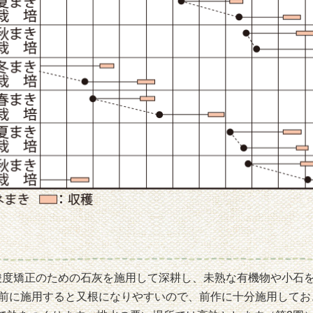
酸度矯正のための石灰を施用して深耕し、未熟な有機物や小石を
き直前に施用すると又根になりやすいので、前作に十分施用して