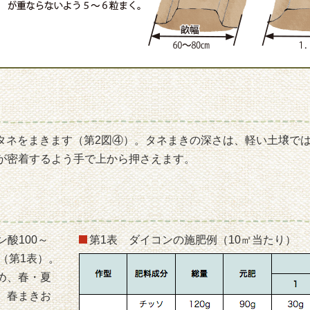
粒のタネをまきます（第2図④）。タネまきの深さは、軽い土壌で
が密着するよう手で上から押さえます。
ン酸100～
第1表 ダイコンの施肥例（10㎡当たり）
す（第1表）。
め、春・夏
。春まきお