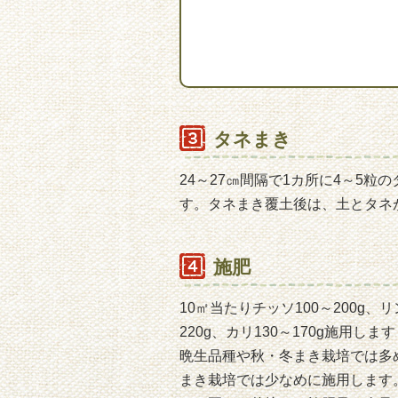
タネまき
24～27㎝間隔で1カ所に4～5
す。タネまき覆土後は、土とタネ
施肥
10㎡当たりチッソ100～200g、リ
220g、カリ130～170g施用しま
晩生品種や秋・冬まき栽培では多
まき栽培では少なめに施用します