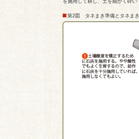
を施用して耕し、土を細かく砕い
第2図 タネまき準備とタネま