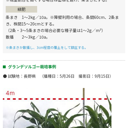
緑肥
条まき 1～2kg／10a。※障壁利用の場合、条間60cm、2条ま
き、株間15～20cmとする。
（2条・3～5条まきの場合必要な種子量は1～2g／m²）
散播 2～3kg／10a。
※条まきか散播し、3cm程度の覆土をして鎮圧する。
グランデソルゴー栽培事例
● 試験地：長野県 （播種日：5月26日 撮影日：9月15日）