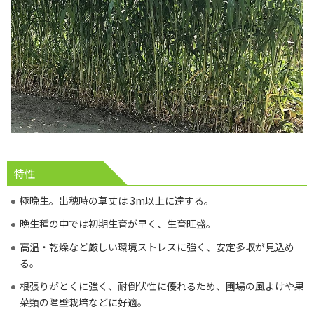
特性
極晩生。出穂時の草丈は 3m以上に達する。
晩生種の中では初期生育が早く、生育旺盛。
高温・乾燥など厳しい環境ストレスに強く、安定多収が見込め
る。
根張りがとくに強く、耐倒伏性に優れるため、圃場の風よけや果
菜類の障壁栽培などに好適。