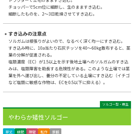
トラクターで立毛のまますき込む。
チョッパーで5cm位に細断し、生のまますき込む。
細断したものを、2～3日乾燥させてすき込む。
すき込みの注意点
ソルガムは根張りがよいので、なるべく深く均一にすき込む。
すき込み時に、10a当たり石灰チッソを40～60kg散布すると、茎
葉の分解が促進される。
塩類濃度（EC）が1.5以上を示す後地土壌へのソルガムのすき込
みは、塩類障害を助長する危険性がある。このような土壌では茎
葉を外へ運び出し、養分の不足している土壌にすき込む（イチゴ
など塩類に敏感な作物は、ECを0.5以下に抑える）。
ソルゴー型・晩生
やわらか矮性ソルゴー
草丈
緑肥
障壁
転作
景観