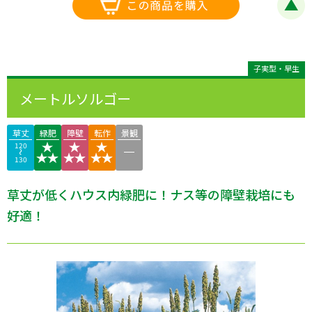
子実型・早生
メートルソルゴー
草丈
緑肥
障壁
転作
景観
120
130
草丈が低くハウス内緑肥に！ナス等の障壁栽培にも
好適！