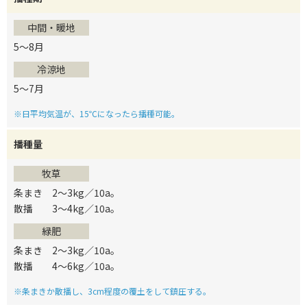
中間・暖地
5～8月
冷涼地
5～7月
※日平均気温が、15℃になったら播種可能。
播種量
牧草
条まき 2～3kg／10a。
散播 3～4kg／10a。
緑肥
条まき 2～3kg／10a。
散播 4～6kg／10a。
※条まきか散播し、3cm程度の覆土をして鎮圧する。