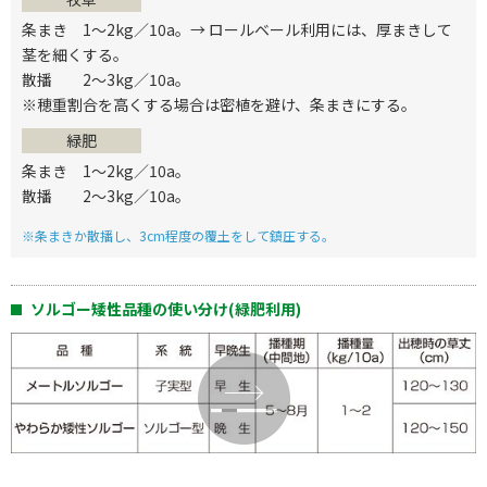
条まき 1～2kg／10a。→ ロールベール利用には、厚まきして
茎を細くする。
散播 2～3kg／10a。
※穂重割合を高くする場合は密植を避け、条まきにする。
緑肥
条まき 1～2kg／10a。
散播 2～3kg／10a。
※条まきか散播し、3cm程度の覆土をして鎮圧する。
ソルゴー矮性品種の使い分け(緑肥利用)