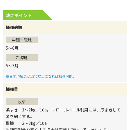
栽培ポイント
播種適期
中間・暖地
5～8月
冷涼地
5～7月
※日平均気温が15℃以上になれば播種可能。
播種量
牧草
条まき 1～2kg／10a。→ ロールベール利用には、厚まきして
茎を細くする。
散播 2～3kg／10a。
※穂重割合を高くする場合は密植を避け、条まきにする。