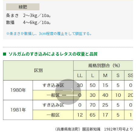
緑肥
条まき 2～3kg／10a。
散播 4～6kg／10a。
※条まきか散播し、3cm程度の覆土をして鎮圧する。
ソルガムのすき込みによるレタスの収量と品質
（兵庫県南淡町）園芸新知識 1982年7月号より