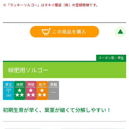
※「ラッキーソルゴー」はタキイ種苗（株）の登録商標です。
スーダン型・早生
緑肥用ソルゴー
草丈
緑肥
障壁
転作
景観
200
280
初期生育が早く、葉茎が細くて分解しやすい！