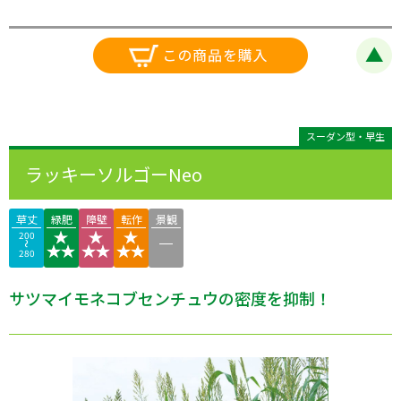
スーダン型・早生
ラッキーソルゴーNeo
草丈
緑肥
障壁
転作
景観
200
280
サツマイモネコブセンチュウの密度を抑制！