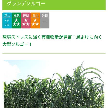
グランデソルゴー
草丈
緑肥
障壁
転作
景観
250
350
環境ストレスに強く有機物量が豊富！風よけに向く
大型ソルゴー！