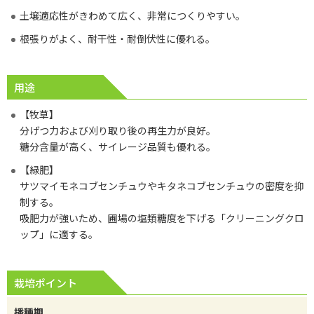
土壌適応性がきわめて広く、非常につくりやすい。
根張りがよく、耐干性・耐倒伏性に優れる。
用途
【牧草】
分げつ力および刈り取り後の再生力が良好。
糖分含量が高く、サイレージ品質も優れる。
【緑肥】
サツマイモネコブセンチュウやキタネコブセンチュウの密度を抑
制する。
吸肥力が強いため、圃場の塩類糖度を下げる「クリーニングクロ
ップ」に適する。
栽培ポイント
播種期