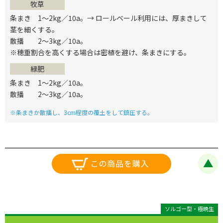
牧草
条まき 1～2kg／10a。→ ロールベール利用には、厚まきして
茎を細くする。
散播 2～3kg／10a。
※穂重割合を高くする場合は密植を避け、条まきにする。
緑肥
条まき 1～2kg／10a。
散播 2～3kg／10a。
※条まきか散播し、3cm程度の覆土をして鎮圧する。
ソルゴー型・極晩生