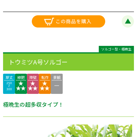
ソルゴー型・極晩生
トウミツA号ソルゴー
草丈
緑肥
障壁
転作
景観
250
300
極晩生の超多収タイプ！