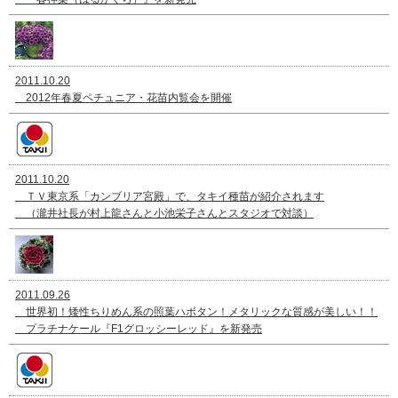
2011.10.20
2012年春夏ペチュニア・花苗内覧会を開催
2011.10.20
ＴＶ東京系「カンブリア宮殿」で、タキイ種苗が紹介されます
（瀧井社長が村上龍さんと小池栄子さんとスタジオで対談）
2011.09.26
世界初！矮性ちりめん系の照葉ハボタン！メタリックな質感が美しい！！
プラチナケール『F1グロッシーレッド』を新発売