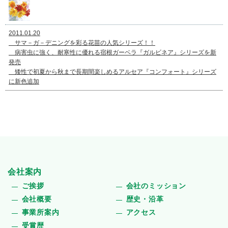
2011.01.20
サマ－ガ－デニングを彩る花苗の人気シリーズ！！
病害虫に強く、耐寒性に優れる宿根ガーベラ『ガルビネア』シリーズを新
発売
矮性で初夏から秋まで長期間楽しめるアルセア『コンフォート』シリーズ
に新色追加
会社案内
ご挨拶
会社のミッション
会社概要
歴史・沿革
事業所案内
アクセス
受賞歴