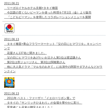
2011.06.21
リーガロイヤルホテル京都×タキイ種苗
今話題の苦くないピーマンを使った料理を7月1日（金）より販売
『こどもピーマン』を使用したコラボレーションメニューを展開
2011.06.13
タキイ種苗×青山フラワーマーケット『父の日にヒマワリを』キャンペー
ンで
花屋さん137名に聞きました。
父の日にヒマワリをあげたいお父さん第1位は渡辺謙さん
第2位は所ジョージさん、第3位は関根勤さん
他に大人気ドラマ「マルモのおきて」に出演中の阿部サダヲさんなどがラ
ンクイン
2011.06.13
2011年 ベスト・ファーザー『イエローリボン賞』で
タキイの『サンリッチひまわり』が会場を華やかに彩り、
受賞者にも花束が贈呈されました！