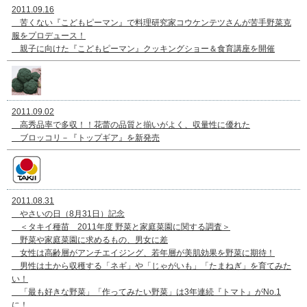
2011.09.16
苦くない『こどもピーマン』で料理研究家コウケンテツさんが苦手野菜克
服をプロデュース！
親子に向けた『こどもピーマン』クッキングショー＆食育講座を開催
2011.09.02
高秀品率で多収！！花蕾の品質と揃いがよく、収量性に優れた
ブロッコリ－『トップギア』を新発売
2011.08.31
やさいの日（8月31日）記念
＜タキイ種苗 2011年度 野菜と家庭菜園に関する調査＞
野菜や家庭菜園に求めるもの、男女に差
女性は高齢層がアンチエイジング、若年層が美肌効果を野菜に期待！
男性は土から収穫する「ネギ」や「じゃがいも」「たまねぎ」を育てみた
い！
「最も好きな野菜」「作ってみたい野菜」は3年連続『トマト』がNo.1
に！