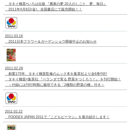
タキイ種苗×いろは出版 『農家の夢 20人のしごと、夢、毎日』
2011年4月8日(金)、全国書店にて販売開始！！
2011.03.16
2011日本フラワー＆ガーデンショウ開催中止のお知らせ
2011.02.28
創業175年、タキイ種苗監修のムック本を集英社より全6巻刊行
タキイ種苗×集英社 『ベランダで実る 野菜をつくろう！』 を刊行開始！
～付録には刊行時期に栽培できる「2種類の野菜の種」付き～
2011.02.22
FOODEX JAPAN 2011で『こどもピーマン』を展示紹介します！