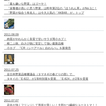
「最も嫌いな野菜」はゴーヤ！
「栄養価が高いと思う野菜」は昨年第2位の『ほうれん草』がNo.1に！
「野菜が似合う有名人」は今大人気の「AKB48」が」トップ
2011.08.09
肉質がやわらかく良質で甘いサラダ用小カブ！
根こぶ病、白さび病に安定して強い最新品種
小カブ 『CR（シーアール）白わらべ』を新発売
2011.07.25
全日本野菜品種審議会（タマネギの春どりの部）で、
タキイの「E-822」が1等特別賞を受賞、「E-824」が2等を受賞
2011.07.07
花弁が強くフリンジして形状が美しい！大胆かつ繊細なユーストマ！！