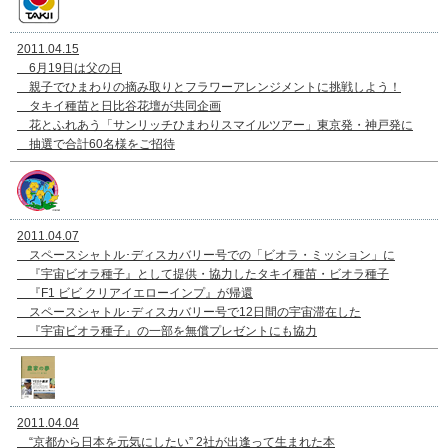
2011.04.15
6月19日は父の日
親子でひまわりの摘み取りとフラワーアレンジメントに挑戦しよう！
タキイ種苗と日比谷花壇が共同企画
花とふれあう「サンリッチひまわりスマイルツアー」東京発・神戸発に
抽選で合計60名様をご招待
2011.04.07
スペースシャトル･ディスカバリー号での「ビオラ・ミッション」に
『宇宙ビオラ種子』として提供・協力したタキイ種苗・ビオラ種子
『F1 ビビ クリアイエローインプ』が帰還
スペースシャトル･ディスカバリー号で12日間の宇宙滞在した
『宇宙ビオラ種子』の一部を無償プレゼントにも協力
2011.04.04
“京都から日本を元気にしたい” 2社が出逢って生まれた本