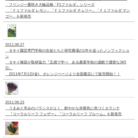
フリンジ一重咲き大輪品種「F1ファルダ」シリーズ
「Ｆ１ファルダ レモン」「Ｆ１ファルダ チェリー」「Ｆ１ファルダ マン
ゴー」を新発売
2011.06.27
タキイ園芸専門学校の生徒たちと研究農場の1年を追ったノンフィクショ
ン
タキイ種苗が取材協力『五感で学べ ある農業学校の過酷で濃密な365
日』
2011年7月1日(金)、オレンジページより全国書店にて販売開始！！
2011.06.23
うまみと辛みのバランスがよく、鮮やかな赤紫色に色づくカラシナ
『コーラルリーフ フェザー』『コーラルリーフ プルーム』を新発売