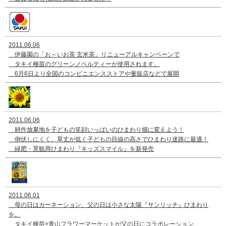
2011.06.06
伊藤園の「お～いお茶 玄米茶」リニューアルキャンペーンで
タキイ種苗のグリーンノベルティーが使用されます。
6月6日より全国のコンビニエンスストアや量販店などで展開
2011.06.06
耕作放棄地を子どもの笑顔いっぱいのひまわり畑に変えよう！
倒伏しにくく、草丈が低く子どもの目線の高さでひまわり迷路に最適！
緑肥・景観用ひまわり『キッズスマイル』を新発売
2011.06.01
母の日はカーネーション、父の日は小さな太陽『サンリッチ』ひまわり
を。
タキイ種苗×青山フラワーマーケットが父の日にコラボレーション