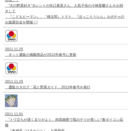
出現！！
“大の野菜好き”タレントの矢口真里さん、人気子役の小林星蘭さんをお招
きして
『こどもピーマン』、『桃太郎』トマト、『ほっこりうらら』カボチャの
お披露目会を開催！!
2011.11.25
ネット通販の掲載商品が2012年春号に更新
2011.11.25
通販カタログ「花と野菜ガイド」2012年春号を発行
2011.11.01
“トウ立ちが遅く太りがよく、肉質緻密で肌のテリが美しい”春ダイコン品
種
『春神楽（はるかぐら）』を新発売