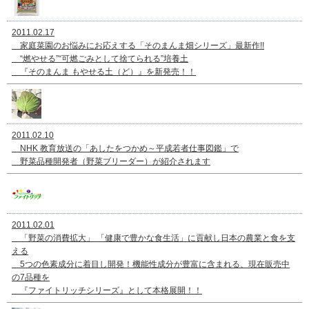
2011.02.17
家庭菜園のお悩みにお応えする「そのまんま畑シリーズ」最新作!!
“燃やせる”“可燃ごみとして捨てられる”培養土
『そのまんま もやせる土（ど）』を新発売！！
2011.02.10
NHK 教育放送の「あしたをつかめ～平成若者仕事図鑑」で
野菜品種開発者（野菜ブリーダー）が紹介されます
2011.02.01
「野菜の消費拡大」 「健康で豊かな食生活」に貢献し日本の農業と食を支
える
5つの色素成分に着目し開発！機能性成分が豊富に含まれる、現在販売中
の7品種を
『ファイトリッチシリーズ』として本格展開！！