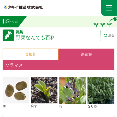
調べる
野菜
戻る
野菜なんでも百科
葉根菜
果菜類
ソラマメ
種
発芽
花
なり姿