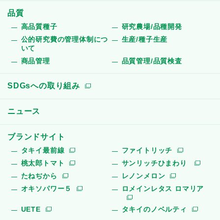
品質
高品質種子
研究農場/品種開発
公的研究費の管理体制につ
生産/種子生産
いて
商品管理
品質管理/品質検査
SDGsへの取り組み
ニュース
ブランドサイト
タキイ最前線
ファイトリッチ
桃太郎トマト
サンリッチひまわり
たねぢから
レノンメロン
オキソパワー５
ロメインレタス ロマリア
UETE
タキイのノベルティ