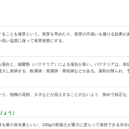
することを催芽という。発芽を早めたり、発芽の不揃いを避ける効果が
か高い温度に保って発芽状態にする。
る場合と、細菌類（バクテリア）による場合が多い。バクテリアは、糸
侵入し発病する。軟腐病・黒腐病・青枯病などがある。薬剤が限られ、
いう。他種の花粉、タネなどが混入することのないよう、努めて純正な
りょう）
を最小容水量といい、100gの乾燥土が重力に逆らって保持できる水分