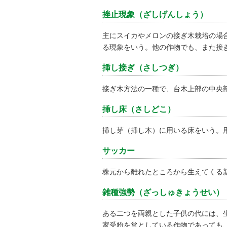
挫止現象（ざしげんしょう）
主にスイカやメロンの接ぎ木栽培の場
る現象をいう。他の作物でも、また接
挿し接ぎ（さしつぎ）
接ぎ木方法の一種で、台木上部の中央
挿し床（さしどこ）
挿し芽（挿し木）に用いる床をいう。
サッカー
株元から離れたところから生えてくる
雑種強勢（ざっしゅきょうせい）
ある二つを両親とした子供の代には、
家受粉を常としている作物であっても