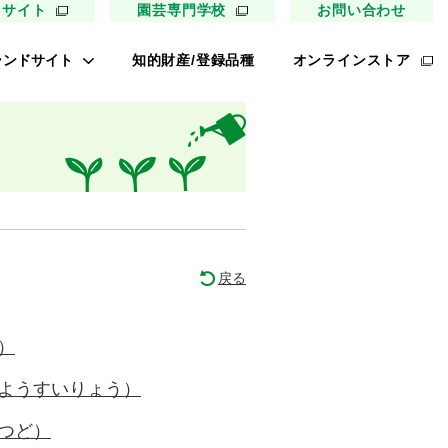
用サイト
園芸専門学校
お問い合わせ
ランドサイト
知的財産/登録品種
オンラインストア
キイ最前線
ァイトリッチ
太郎トマト
リッチひまわり
たねぢから
戻る
ノンメロン
キソパワー５
）
レタス ロマリア
ようすいりょう）
UETE
つど）