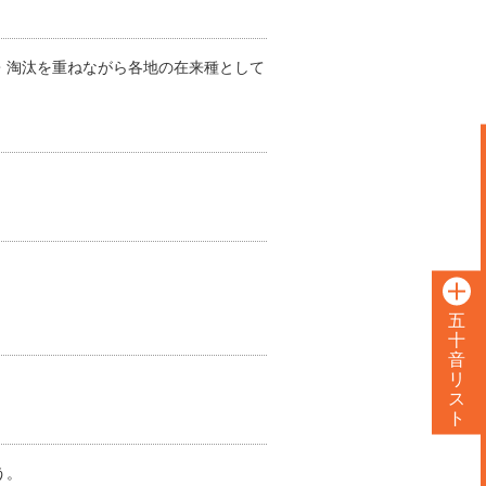
・淘汰を重ねながら各地の在来種として
五
十
音
リ
ス
ト
う。