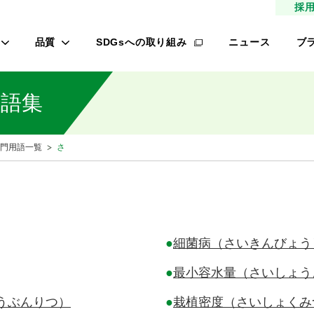
採
品質
SDGsへの取り組み
ニュース
ブ
高品質種子
タ
用語集
研究農場/品種開発
フ
緑肥
的研究費の管理体制について
桃
専門用語一覧
さ
材
生産/種子生産
サン
商品管理
品質管理/品質検査
レ
オ
●
細菌病（さいきんびょう
ロメイン
●
最小容水量（さいしょう
うぶんりつ）
●
栽植密度（さいしょくみ