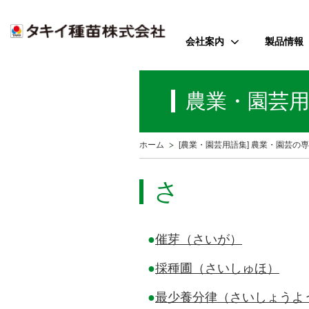
会社案内
製品情報
ご挨拶
野菜
農業・園芸
会社のミッション
花
会社概要
芝・緑化・
公
ホーム
[農業・園芸用語集] 農業・園芸の
歴史・沿革
農園芸資
事業所案内
さ
アクセス
受賞歴
●
催芽（さいが）
●
採種圃（さいしゅほ）
●
最少養分律（さいしょうよ