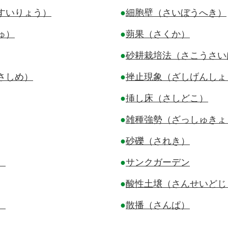
タキ
すいりょう）
●
細胞壁（さいぼうへき）
ゅ）
●
蒴果（さくか）
●
砂耕栽培法（さこうさい
さしめ）
●
挫止現象（ざしげんしょ
●
挿し床（さしどこ）
●
雑種強勢（ざっしゅきょ
●
砂礫（されき）
）
●
サンクガーデン
●
酸性土壌（さんせいどじ
）
●
散播（さんぱ）