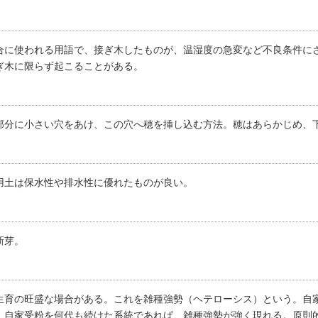
合に使われる用語で、接ぎ木したものが、温湿度の急変など不良条件に
ぎ木に限らず起こることがある。
部分に小さい穴をあけ、この穴へ穂を挿し込む方法。穂はあらかじめ、
用土は保水性や排水性に優れたものが良い。
新芽。
生育の旺盛な場合がある。これを雑種強勢（ヘテローシス）という。自
、自家受粉を何代も続けた系統であれば、雑種強勢が強く現れる。原則