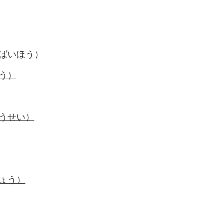
イのノベルティ
ばいほう）
う）
うせい）
ょう）