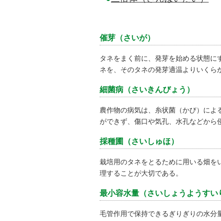
催芽（さいが）
タネをまく前に、発芽を始める状態に
ネを、そのタネの発芽適温よりいくら
細菌病（さいきんびょう）
農作物の病気は、糸状菌（かび）によ
ができず、傷口や気孔、水孔などから
採種圃（さいしゅほ）
栽培用のタネをとるために用いる畑を
理することが大切である。
最小容水量（さいしょうようすい
毛管作用で保持できるぎりぎりの水分量