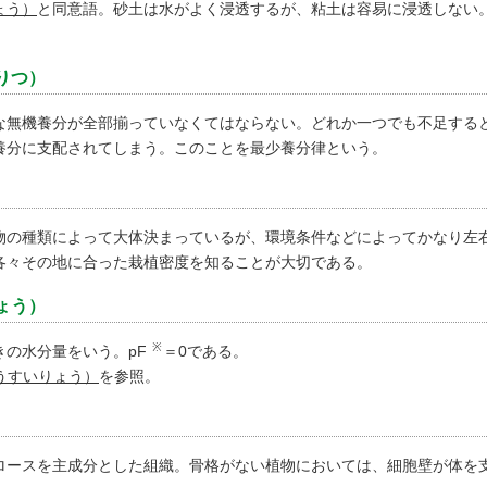
ょう）
と同意語。砂土は水がよく浸透するが、粘土は容易に浸透しない
りつ）
な無機養分が全部揃っていなくてはならない。どれか一つでも不足する
養分に支配されてしまう。このことを最少養分律という。
物の種類によって大体決まっているが、環境条件などによってかなり左
各々その地に合った栽植密度を知ることが大切である。
ょう）
※
きの水分量をいう。pF
＝0である。
うすいりょう）
を参照。
ロースを主成分とした組織。骨格がない植物においては、細胞壁が体を