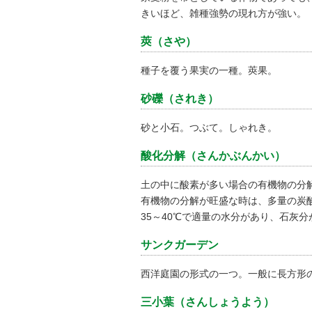
きいほど、雑種強勢の現れ方が強い。
莢（さや）
種子を覆う果実の一種。莢果。
砂礫（されき）
砂と小石。つぶて。しゃれき。
酸化分解（さんかぶんかい）
土の中に酸素が多い場合の有機物の分
有機物の分解が旺盛な時は、多量の炭
35～40℃で適量の水分があり、石灰
サンクガーデン
西洋庭園の形式の一つ。一般に長方形
三小葉（さんしょうよう）