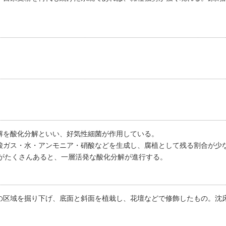
解を酸化分解といい、好気性細菌が作用している。
酸ガス・水・アンモニア・硝酸などを生成し、腐植として残る割合が少
分がたくさんあると、一層活発な酸化分解が進行する。
の区域を掘り下げ、底面と斜面を植栽し、花壇などで修飾したもの。沈