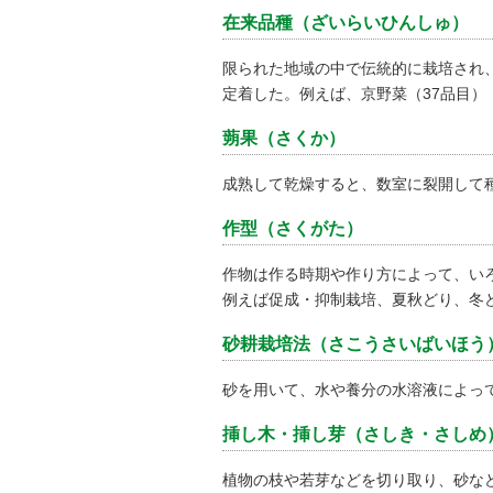
在来品種（ざいらいひんしゅ）
限られた地域の中で伝統的に栽培され
定着した。例えば、京野菜（37品目）
蒴果（さくか）
成熟して乾燥すると、数室に裂開して
作型（さくがた）
作物は作る時期や作り方によって、い
例えば促成・抑制栽培、夏秋どり、冬
砂耕栽培法（さこうさいばいほう
砂を用いて、水や養分の水溶液によっ
挿し木・挿し芽（さしき・さしめ
植物の枝や若芽などを切り取り、砂な