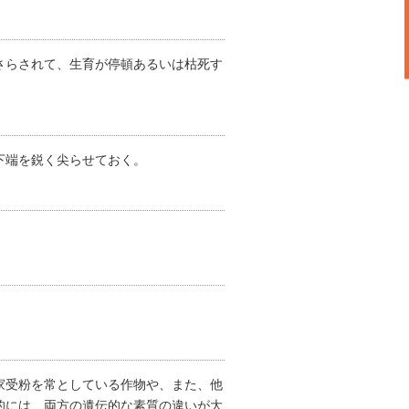
さらされて、生育が停頓あるいは枯死す
下端を鋭く尖らせておく。
家受粉を常としている作物や、また、他
的には、両方の遺伝的な素質の違いが大