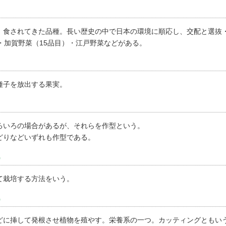
、食されてきた品種。長い歴史の中で日本の環境に順応し、交配と選抜
・加賀野菜（15品目）・江戸野菜などがある。
種子を放出する果実。
ろいろの場合があるが、それらを作型という。
どりなどいずれも作型である。
）
て栽培する方法をいう。
）
どに挿して発根させ植物を殖やす。栄養系の一つ。カッティングともい