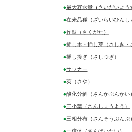
●
最大容水量（さいだいよう
●
在来品種（ざいらいひんし
●
作型（さくがた）
●
挿し木・挿し芽（さしき・
●
挿し接ぎ（さしつぎ）
●
サッカー
●
莢（さや）
●
酸化分解（さんかぶんかい
●
三小葉（さんしょうよう）
●
三相分布（さんそうぶんぷ
●
三倍体（さんばいたい）