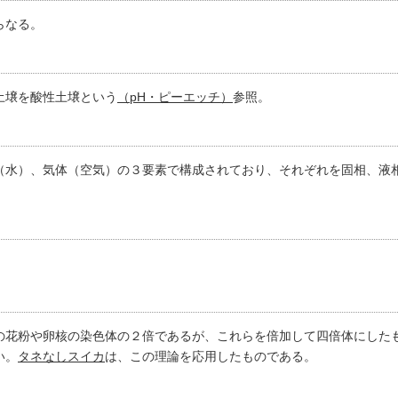
らなる。
土壌を酸性土壌という
（pH・ピーエッチ）
参照。
（水）、気体（空気）の３要素で構成されており、それぞれを固相、液
の花粉や卵核の染色体の２倍であるが、これらを倍加して四倍体にした
い。
タネなしスイカ
は、この理論を応用したものである。